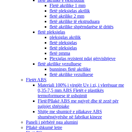
fletë akrilike e ekstruduar
Fletë akrilike 1 mm
fletë pleksiglas akrilik
fletë akrilike 2 mm
fletë akrilike të ekstruduara
fletë akrilike shpërndarëse të dritës
fletë pleksiglas
pleksiglas akrilik
fletë pleksiglas
fletë pleksiglas
fletë pmma
Plexiglas rezistent ndaj gërvishtjeve
fletë akrilike vezulluese
bunnings fletë akrilike
fletë akrilike vezulluese
Fletët ABS
Materiali 100% i virgjër Uv i zi, i vlerësuar me
0,35-7,5 mm ABS Fletët e plastikës
termoformuese të ushqimit
Fletë/Pllakë ABS me ngjyrë dhe të zezë për
pajisjet shtëpiake
Shitje me shumicë e pllakave ABS
shumëngjyrëshe në fabrikat kineze
Paneli i përbërë nga alumini
Pllakë shkumë letre