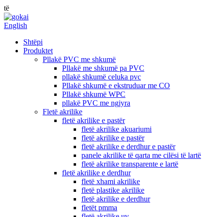
të
English
Shtëpi
Produktet
Pllakë PVC me shkumë
Pllakë me shkumë pa PVC
pllakë shkumë celuka pvc
Pllakë shkumë e ekstruduar me CO
Pllakë shkumë WPC
pllakë PVC me ngjyra
Fletë akrilike
fletë akrilike e pastër
fletë akrilike akuariumi
fletë akrilike e pastër
fletë akrilike e derdhur e pastër
panele akrilike të qarta me cilësi të lartë
fletë akrilike transparente e lartë
fletë akrilike e derdhur
fletë xhami akrilike
fletë plastike akrilike
fletë akrilike e derdhur
fletët pmma
fletë akrilike uv