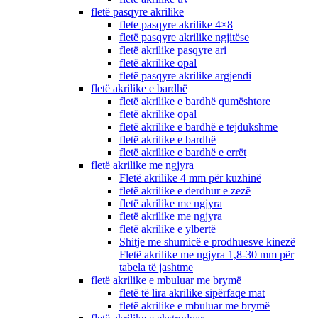
fletë pasqyre akrilike
flete pasqyre akrilike 4×8
fletë pasqyre akrilike ngjitëse
fletë akrilike pasqyre ari
fletë akrilike opal
fletë pasqyre akrilike argjendi
fletë akrilike e bardhë
fletë akrilike e bardhë qumështore
fletë akrilike opal
fletë akrilike e bardhë e tejdukshme
fletë akrilike e bardhë
fletë akrilike e bardhë e errët
fletë akrilike me ngjyra
Fletë akrilike 4 mm për kuzhinë
fletë akrilike e derdhur e zezë
fletë akrilike me ngjyra
fletë akrilike me ngjyra
fletë akrilike e ylbertë
Shitje me shumicë e prodhuesve kinezë
Fletë akrilike me ngjyra 1,8-30 mm për
tabela të jashtme
fletë akrilike e mbuluar me brymë
fletë të lira akrilike sipërfaqe mat
fletë akrilike e mbuluar me brymë