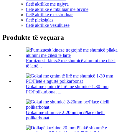
fletë akrilike me ngjyra
fletë akrilike e mbuluar me brymë
fletë akrilike e ekstruduar
fletë pleksiglas
fletë akrilike vezulluese
Produkte të veçuara
Furnizuesit kinezë me shumicë alumini me cilësi
të lartë...
Gokai me çmim të lirë me shumicë 1-30 mm
PC/Polikarbonat ...
Gokai me shumicë 2-20mm pc/Plaçe dielli
polikarbonat