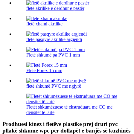
fletë akrilike e derdhur e pastër
fletë xhami akrilike
fletë pasqyre akrilike argjendi
Fletë shkumë pa PVC 1 mm
Fletë Forex 15 mm
fletë shkumë PVC me ngjyrë
Fletët shkumëzuese të ekstruduara me CO me
densitet të lartë
Prodhuesi kinez i fletëve plastike prej druri pvc
pllakë shkume wpc për dollapët e banjës së kuzhinës