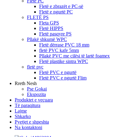
Fletë PC
Fletë e zbrazët e PC-së
Fletë e ngurtë PC
FLETË PS
Fleta GPS
Fletë HIPPS
Fletë pasqyre PS
Pllakë shkumë WPC
Fletë dërrase PVC 18 mm
fletë PVC kafe 5mm
Pllakë PVC me cilësi të lartë foamex
Fletë plastike sintra WPC
fletë pvc
Fletë PVC e ngurtë
Fletë PVC e ngurtë Flim
Rreth Nesh
Pse Gokai
Ekspozita
Produktet e veçuara
Të paraqitura
Lajme
Shkarko
Pyetjet e shpeshta
Na kontaktoni