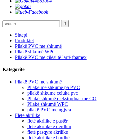
Shtëpi
Produktet
Pllakë PVC me shkumë
Pllakë shkumë WPC
Pllakë PVC me cilësi të lartë foamex
Kategoritë
Pllakë PVC me shkumë
Pllakë me shkumë pa PVC
pllakë shkumë celuka pvc
Pllakë shkumë e ekstruduar me CO
Pllakë shkumë WPC
pllakë PVC me ngjyra
Fletë akrilike
fletë akrilike e pastër
fletë akrilike e derdhur
fletë pasqyre akrilike
fletë akrilike e bardhë