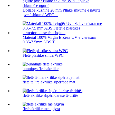
Dollapë kuzhine 20 mm Pllakë shkumë e ngurtë
pvc / shkumë WPC ...
Material 100% Virgin E Zezë UV e vlerësuar
0.35-7.5mm ABS T...
Fletë plastike sintra WPC
bunnings fletë akrilike
fletë të lira akrilike sipërfaqe mat
fletë akrilike shpërndarëse të dritës
fletë akrilike me ngjyra