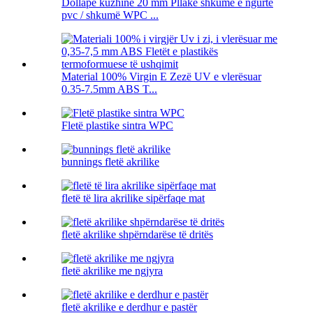
Dollapë kuzhine 20 mm Pllakë shkumë e ngurtë
pvc / shkumë WPC ...
Material 100% Virgin E Zezë UV e vlerësuar
0.35-7.5mm ABS T...
Fletë plastike sintra WPC
bunnings fletë akrilike
fletë të lira akrilike sipërfaqe mat
fletë akrilike shpërndarëse të dritës
fletë akrilike me ngjyra
fletë akrilike e derdhur e pastër