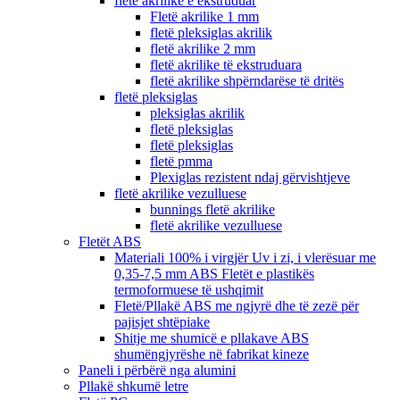
fletë akrilike e ekstruduar
Fletë akrilike 1 mm
fletë pleksiglas akrilik
fletë akrilike 2 mm
fletë akrilike të ekstruduara
fletë akrilike shpërndarëse të dritës
fletë pleksiglas
pleksiglas akrilik
fletë pleksiglas
fletë pleksiglas
fletë pmma
Plexiglas rezistent ndaj gërvishtjeve
fletë akrilike vezulluese
bunnings fletë akrilike
fletë akrilike vezulluese
Fletët ABS
Materiali 100% i virgjër Uv i zi, i vlerësuar me
0,35-7,5 mm ABS Fletët e plastikës
termoformuese të ushqimit
Fletë/Pllakë ABS me ngjyrë dhe të zezë për
pajisjet shtëpiake
Shitje me shumicë e pllakave ABS
shumëngjyrëshe në fabrikat kineze
Paneli i përbërë nga alumini
Pllakë shkumë letre