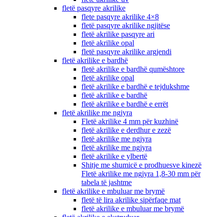
fletë pasqyre akrilike
flete pasqyre akrilike 4×8
fletë pasqyre akrilike ngjitëse
fletë akrilike pasqyre ari
fletë akrilike opal
fletë pasqyre akrilike argjendi
fletë akrilike e bardhë
fletë akrilike e bardhë qumështore
fletë akrilike opal
fletë akrilike e bardhë e tejdukshme
fletë akrilike e bardhë
fletë akrilike e bardhë e errët
fletë akrilike me ngjyra
Fletë akrilike 4 mm për kuzhinë
fletë akrilike e derdhur e zezë
fletë akrilike me ngjyra
fletë akrilike me ngjyra
fletë akrilike e ylbertë
Shitje me shumicë e prodhuesve kinezë
Fletë akrilike me ngjyra 1,8-30 mm për
tabela të jashtme
fletë akrilike e mbuluar me brymë
fletë të lira akrilike sipërfaqe mat
fletë akrilike e mbuluar me brymë