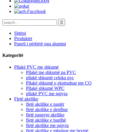
Shtëpi
Produktet
Paneli i përbërë nga alumini
Kategoritë
Pllakë PVC me shkumë
Pllakë me shkumë pa PVC
pllakë shkumë celuka pvc
Pllakë shkumë e ekstruduar me CO
Pllakë shkumë WPC
pllakë PVC me ngjyra
Fletë akrilike
fletë akrilike e pastër
fletë akrilike e derdhur
fletë pasqyre akrilike
fletë akrilike e bardhë
fletë akrilike me ngjyra
fletë akrilike e mbuluar me brymë