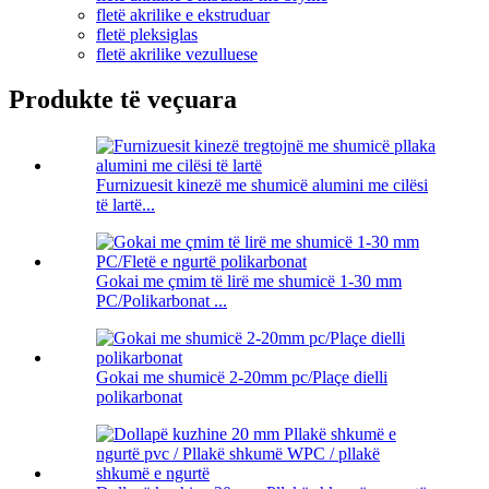
fletë akrilike e ekstruduar
fletë pleksiglas
fletë akrilike vezulluese
Produkte të veçuara
Furnizuesit kinezë me shumicë alumini me cilësi
të lartë...
Gokai me çmim të lirë me shumicë 1-30 mm
PC/Polikarbonat ...
Gokai me shumicë 2-20mm pc/Plaçe dielli
polikarbonat