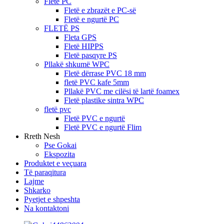
Fletë PC
Fletë e zbrazët e PC-së
Fletë e ngurtë PC
FLETË PS
Fleta GPS
Fletë HIPPS
Fletë pasqyre PS
Pllakë shkumë WPC
Fletë dërrase PVC 18 mm
fletë PVC kafe 5mm
Pllakë PVC me cilësi të lartë foamex
Fletë plastike sintra WPC
fletë pvc
Fletë PVC e ngurtë
Fletë PVC e ngurtë Flim
Rreth Nesh
Pse Gokai
Ekspozita
Produktet e veçuara
Të paraqitura
Lajme
Shkarko
Pyetjet e shpeshta
Na kontaktoni