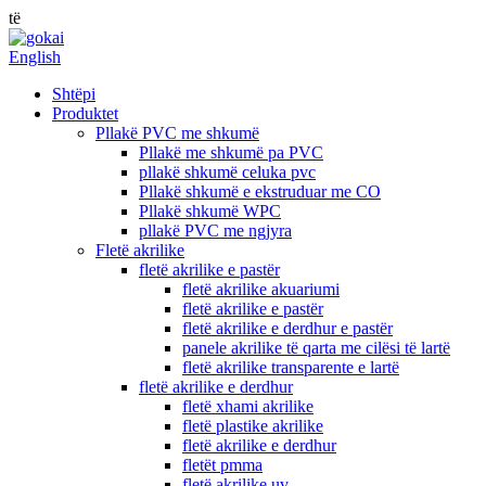
të
English
Shtëpi
Produktet
Pllakë PVC me shkumë
Pllakë me shkumë pa PVC
pllakë shkumë celuka pvc
Pllakë shkumë e ekstruduar me CO
Pllakë shkumë WPC
pllakë PVC me ngjyra
Fletë akrilike
fletë akrilike e pastër
fletë akrilike akuariumi
fletë akrilike e pastër
fletë akrilike e derdhur e pastër
panele akrilike të qarta me cilësi të lartë
fletë akrilike transparente e lartë
fletë akrilike e derdhur
fletë xhami akrilike
fletë plastike akrilike
fletë akrilike e derdhur
fletët pmma
fletë akrilike uv