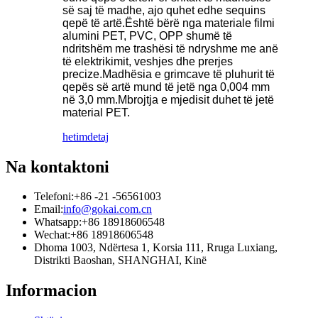
së saj të madhe, ajo quhet edhe sequins
qepë të artë.Është bërë nga materiale filmi
alumini PET, PVC, OPP shumë të
ndritshëm me trashësi të ndryshme me anë
të elektrikimit, veshjes dhe prerjes
precize.Madhësia e grimcave të pluhurit të
qepës së artë mund të jetë nga 0,004 mm
në 3,0 mm.Mbrojtja e mjedisit duhet të jetë
material PET.
hetim
detaj
Na kontaktoni
Telefoni:
+86 -21 -56561003
Email:
info@gokai.com.cn
Whatsapp:
+86 18918606548
Wechat:
+86 18918606548
Dhoma 1003, Ndërtesa 1, Korsia 111, Rruga Luxiang,
Distrikti Baoshan, SHANGHAI, Kinë
Informacion