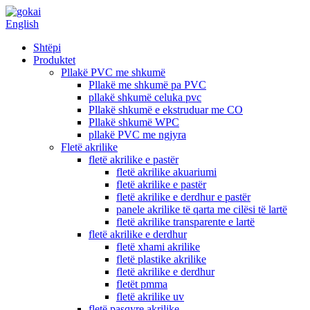
English
Shtëpi
Produktet
Pllakë PVC me shkumë
Pllakë me shkumë pa PVC
pllakë shkumë celuka pvc
Pllakë shkumë e ekstruduar me CO
Pllakë shkumë WPC
pllakë PVC me ngjyra
Fletë akrilike
fletë akrilike e pastër
fletë akrilike akuariumi
fletë akrilike e pastër
fletë akrilike e derdhur e pastër
panele akrilike të qarta me cilësi të lartë
fletë akrilike transparente e lartë
fletë akrilike e derdhur
fletë xhami akrilike
fletë plastike akrilike
fletë akrilike e derdhur
fletët pmma
fletë akrilike uv
fletë pasqyre akrilike