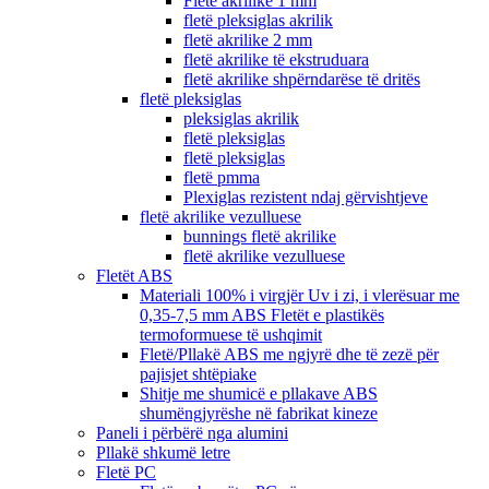
Fletë akrilike 1 mm
fletë pleksiglas akrilik
fletë akrilike 2 mm
fletë akrilike të ekstruduara
fletë akrilike shpërndarëse të dritës
fletë pleksiglas
pleksiglas akrilik
fletë pleksiglas
fletë pleksiglas
fletë pmma
Plexiglas rezistent ndaj gërvishtjeve
fletë akrilike vezulluese
bunnings fletë akrilike
fletë akrilike vezulluese
Fletët ABS
Materiali 100% i virgjër Uv i zi, i vlerësuar me
0,35-7,5 mm ABS Fletët e plastikës
termoformuese të ushqimit
Fletë/Pllakë ABS me ngjyrë dhe të zezë për
pajisjet shtëpiake
Shitje me shumicë e pllakave ABS
shumëngjyrëshe në fabrikat kineze
Paneli i përbërë nga alumini
Pllakë shkumë letre
Fletë PC