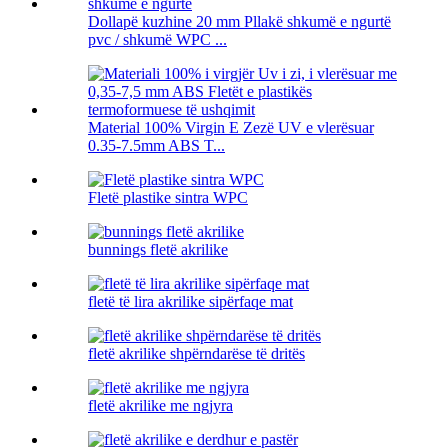
Dollapë kuzhine 20 mm Pllakë shkumë e ngurtë
pvc / shkumë WPC ...
Material 100% Virgin E Zezë UV e vlerësuar
0.35-7.5mm ABS T...
Fletë plastike sintra WPC
bunnings fletë akrilike
fletë të lira akrilike sipërfaqe mat
fletë akrilike shpërndarëse të dritës
fletë akrilike me ngjyra