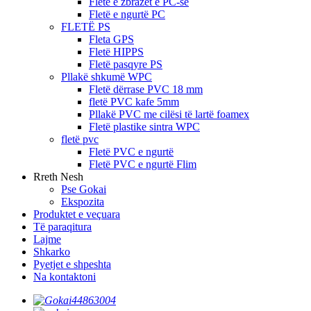
Fletë e zbrazët e PC-së
Fletë e ngurtë PC
FLETË PS
Fleta GPS
Fletë HIPPS
Fletë pasqyre PS
Pllakë shkumë WPC
Fletë dërrase PVC 18 mm
fletë PVC kafe 5mm
Pllakë PVC me cilësi të lartë foamex
Fletë plastike sintra WPC
fletë pvc
Fletë PVC e ngurtë
Fletë PVC e ngurtë Flim
Rreth Nesh
Pse Gokai
Ekspozita
Produktet e veçuara
Të paraqitura
Lajme
Shkarko
Pyetjet e shpeshta
Na kontaktoni