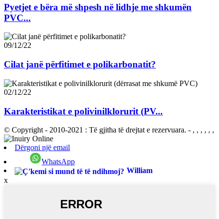
Pyetjet e bëra më shpesh në lidhje me shkumën
PVC...
09/12/22
Cilat janë përfitimet e polikarbonatit?
02/12/22
Karakteristikat e polivinilklorurit (PV...
© Copyright - 2010-2021 : Të gjitha të drejtat e rezervuara.
- , , , , , ,
Dërgoni një email
WhatsApp
William
x