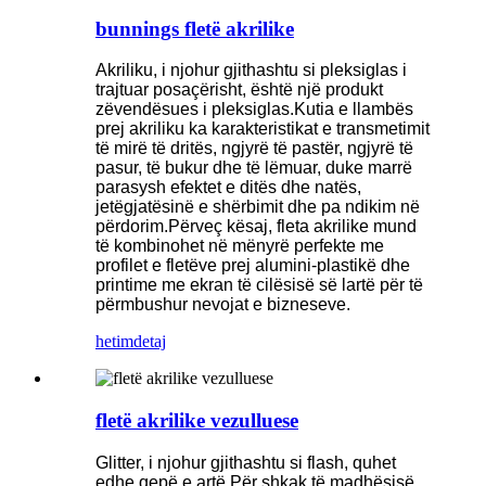
bunnings fletë akrilike
Akriliku, i njohur gjithashtu si pleksiglas i
trajtuar posaçërisht, është një produkt
zëvendësues i pleksiglas.Kutia e llambës
prej akriliku ka karakteristikat e transmetimit
të mirë të dritës, ngjyrë të pastër, ngjyrë të
pasur, të bukur dhe të lëmuar, duke marrë
parasysh efektet e ditës dhe natës,
jetëgjatësinë e shërbimit dhe pa ndikim në
përdorim.Përveç kësaj, fleta akrilike mund
të kombinohet në mënyrë perfekte me
profilet e fletëve prej alumini-plastikë dhe
printime me ekran të cilësisë së lartë për të
përmbushur nevojat e bizneseve.
hetim
detaj
fletë akrilike vezulluese
Glitter, i njohur gjithashtu si flash, quhet
edhe qepë e artë.Për shkak të madhësisë