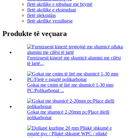
fletë akrilike e mbuluar me brymë
fletë akrilike e ekstruduar
fletë pleksiglas
fletë akrilike vezulluese
Produkte të veçuara
Furnizuesit kinezë me shumicë alumini me cilësi
të lartë...
Gokai me çmim të lirë me shumicë 1-30 mm
PC/Polikarbonat ...
Gokai me shumicë 2-20mm pc/Plaçe dielli
polikarbonat