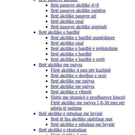
flete pasqyre akrilike 4×8
fletë pasqyre akrilike ngjitëse
fletë akrilike pasqyre ari
fletë akrilike opal
fletë pasqyre akrilike argjendi
fletë akrilike e bardhë
fletë akrilike e bardhë qumështore
fletë akrilike opal
fletë akrilike e bardhë e tejdukshme
fletë akrilike e bardhë
fletë akrilike e bardhë e errët
fletë akrilike me ngjyra
Fletë akrilike 4 mm për kuzhinë
fletë akrilike e derdhur e zezë
fletë akrilike me ngjyra
fletë akrilike me ngjyra
fletë akrilike e ylbertë
Shitje me shumicë e prodhuesve kinezë
Fletë akrilike me ngjyra 1,8-30 mm për
tabela të jashtme
fletë akrilike e mbuluar me brymë
fletë të lira akrilike sipërfaqe mat
fletë akrilike e mbuluar me brymë
fletë akrilike e ekstruduar