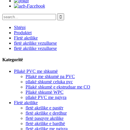
Shtëpi
Produktet
Fletë akrilike
fletë akrilike vezulluese
fletë akrilike vezulluese
Kategoritë
Pllakë PVC me shkumë
Pllakë me shkumë pa PVC
pllakë shkumë celuka pvc
Pllakë shkumë e ekstruduar me CO
Pllakë shkumë WPC
pllakë PVC me ngjyra
Fletë akrilike
fletë akrilike e pastër
fletë akrilike e derdhur
fletë pasqyre akrilike
fletë akrilike e bardhë
fletë akrilike me ngjyra