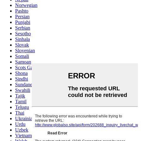
Norwegian
Pashto
Persian
Punjabi
Serbian
Sesotho
Sinhala
Slovak
Slovenian
Somali
Samoan
Scots Gaelic
Shona
Sindhi
Sundanese
Swahili
Tajik
Tamil
Telugu
Thai
Ukrainian
Urdu
Uzbek
Vietnamese