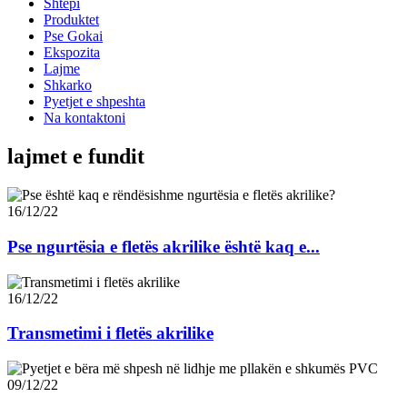
Shtëpi
Produktet
Pse Gokai
Ekspozita
Lajme
Shkarko
Pyetjet e shpeshta
Na kontaktoni
lajmet e fundit
16/12/22
Pse ngurtësia e fletës akrilike është kaq e...
16/12/22
Transmetimi i fletës akrilike
09/12/22