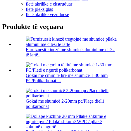
fletë akrilike e ekstruduar
fletë pleksiglas
fletë akrilike vezulluese
Produkte të veçuara
Furnizuesit kinezë me shumicë alumini me cilësi
të lartë...
Gokai me çmim të lirë me shumicë 1-30 mm
PC/Polikarbonat ...
Gokai me shumicë 2-20mm pc/Plaçe dielli
polikarbonat