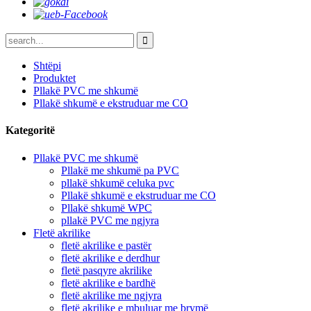
Shtëpi
Produktet
Pllakë PVC me shkumë
Pllakë shkumë e ekstruduar me CO
Kategoritë
Pllakë PVC me shkumë
Pllakë me shkumë pa PVC
pllakë shkumë celuka pvc
Pllakë shkumë e ekstruduar me CO
Pllakë shkumë WPC
pllakë PVC me ngjyra
Fletë akrilike
fletë akrilike e pastër
fletë akrilike e derdhur
fletë pasqyre akrilike
fletë akrilike e bardhë
fletë akrilike me ngjyra
fletë akrilike e mbuluar me brymë