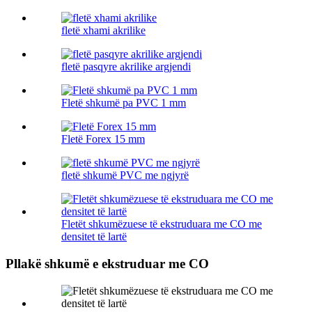
fletë xhami akrilike
fletë pasqyre akrilike argjendi
Fletë shkumë pa PVC 1 mm
Fletë Forex 15 mm
fletë shkumë PVC me ngjyrë
Fletët shkumëzuese të ekstruduara me CO me
densitet të lartë
Pllakë shkumë e ekstruduar me CO