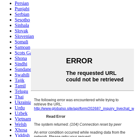
Persian
Punjabi
Serbian
Sesotho
Sinhala
Slovak
Slovenian
Somali
Samoan
Scots Gaelic
Shona
Sindhi
Sundanese
Swahili
Tajik
Tamil
Telugu
Thai
Ukrainian
Urdu
Uzbek
Vietnamese
Welsh
Xhosa
Yiddish