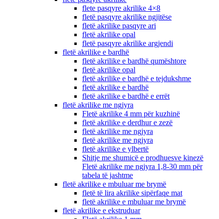
flete pasqyre akrilike 4×8
fletë pasqyre akrilike ngjitëse
fletë akrilike pasqyre ari
fletë akrilike opal
fletë pasqyre akrilike argjendi
fletë akrilike e bardhë
fletë akrilike e bardhë qumështore
fletë akrilike opal
fletë akrilike e bardhë e tejdukshme
fletë akrilike e bardhë
fletë akrilike e bardhë e errët
fletë akrilike me ngjyra
Fletë akrilike 4 mm për kuzhinë
fletë akrilike e derdhur e zezë
fletë akrilike me ngjyra
fletë akrilike me ngjyra
fletë akrilike e ylbertë
Shitje me shumicë e prodhuesve kinezë
Fletë akrilike me ngjyra 1,8-30 mm për
tabela të jashtme
fletë akrilike e mbuluar me brymë
fletë të lira akrilike sipërfaqe mat
fletë akrilike e mbuluar me brymë
fletë akrilike e ekstruduar