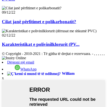
09/12/22
Cilat janë përfitimet e polikarbonatit?
02/12/22
Karakteristikat e polivinilklorurit (PV...
© Copyright - 2010-2021 : Të gjitha të drejtat e rezervuara.
- , , , , , ,
Dërgoni një email
WhatsApp
William
x