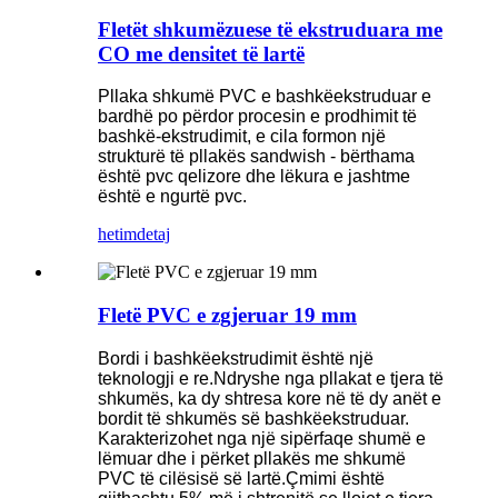
Fletët shkumëzuese të ekstruduara me
CO me densitet të lartë
Pllaka shkumë PVC e bashkëekstruduar e
bardhë po përdor procesin e prodhimit të
bashkë-ekstrudimit, e cila formon një
strukturë të pllakës sandwish - bërthama
është pvc qelizore dhe lëkura e jashtme
është e ngurtë pvc.
hetim
detaj
Fletë PVC e zgjeruar 19 mm
Bordi i bashkëekstrudimit është një
teknologji e re.Ndryshe nga pllakat e tjera të
shkumës, ka dy shtresa kore në të dy anët e
bordit të shkumës së bashkëekstruduar.
Karakterizohet nga një sipërfaqe shumë e
lëmuar dhe i përket pllakës me shkumë
PVC të cilësisë së lartë.Çmimi është