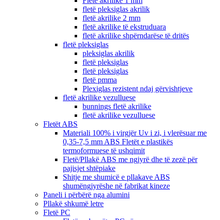
Fletë akrilike 1 mm
fletë pleksiglas akrilik
fletë akrilike 2 mm
fletë akrilike të ekstruduara
fletë akrilike shpërndarëse të dritës
fletë pleksiglas
pleksiglas akrilik
fletë pleksiglas
fletë pleksiglas
fletë pmma
Plexiglas rezistent ndaj gërvishtjeve
fletë akrilike vezulluese
bunnings fletë akrilike
fletë akrilike vezulluese
Fletët ABS
Materiali 100% i virgjër Uv i zi, i vlerësuar me
0,35-7,5 mm ABS Fletët e plastikës
termoformuese të ushqimit
Fletë/Pllakë ABS me ngjyrë dhe të zezë për
pajisjet shtëpiake
Shitje me shumicë e pllakave ABS
shumëngjyrëshe në fabrikat kineze
Paneli i përbërë nga alumini
Pllakë shkumë letre
Fletë PC