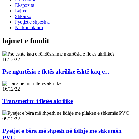
Ekspozita
Lajme
Shkarko
Pyetjet e shpeshta
Na kontaktoni
lajmet e fundit
16/12/22
Pse ngurtësia e fletës akrilike është kaq e...
16/12/22
Transmetimi i fletës akrilike
09/12/22
Pyetjet e bëra më shpesh në lidhje me shkumën
PVC...