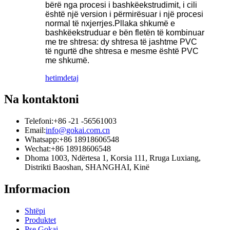
bërë nga procesi i bashkëekstrudimit, i cili
është një version i përmirësuar i një procesi
normal të nxjerrjes.Pllaka shkumë e
bashkëekstruduar e bën fletën të kombinuar
me tre shtresa: dy shtresa të jashtme PVC
të ngurtë dhe shtresa e mesme është PVC
me shkumë.
hetim
detaj
Na kontaktoni
Telefoni:
+86 -21 -56561003
Email:
info@gokai.com.cn
Whatsapp:
+86 18918606548
Wechat:
+86 18918606548
Dhoma 1003, Ndërtesa 1, Korsia 111, Rruga Luxiang,
Distrikti Baoshan, SHANGHAI, Kinë
Informacion
Shtëpi
Produktet
Pse Gokai