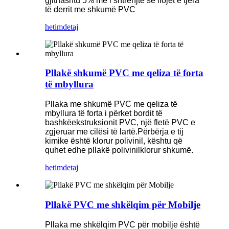
gjithashtu 5% më i shtrenjtë se llojet e tjera
të derrit me shkumë PVC
hetim
detaj
Pllakë shkumë PVC me qeliza të forta
të mbyllura
Pllaka me shkumë PVC me qeliza të
mbyllura të forta i përket bordit të
bashkëekstruksionit PVC, një fletë PVC e
zgjeruar me cilësi të lartë.Përbërja e tij
kimike është klorur polivinil, kështu që
quhet edhe pllakë polivinilklorur shkumë.
hetim
detaj
Pllakë PVC me shkëlqim për Mobilje
Pllaka me shkëlqim PVC për mobilje është