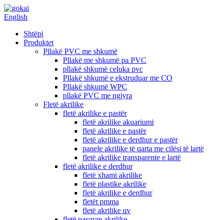
English
Shtëpi
Produktet
Pllakë PVC me shkumë
Pllakë me shkumë pa PVC
pllakë shkumë celuka pvc
Pllakë shkumë e ekstruduar me CO
Pllakë shkumë WPC
pllakë PVC me ngjyra
Fletë akrilike
fletë akrilike e pastër
fletë akrilike akuariumi
fletë akrilike e pastër
fletë akrilike e derdhur e pastër
panele akrilike të qarta me cilësi të lartë
fletë akrilike transparente e lartë
fletë akrilike e derdhur
fletë xhami akrilike
fletë plastike akrilike
fletë akrilike e derdhur
fletët pmma
fletë akrilike uv
fletë pasqyre akrilike