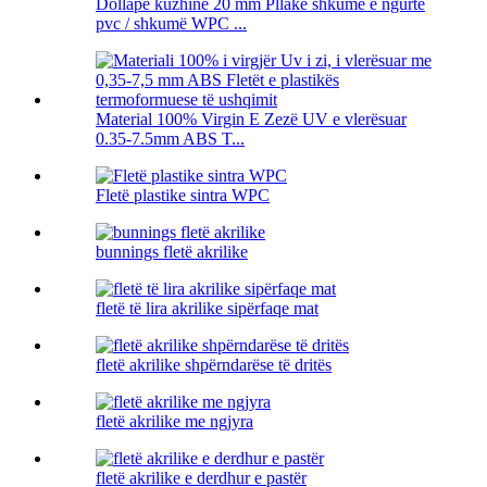
Dollapë kuzhine 20 mm Pllakë shkumë e ngurtë
pvc / shkumë WPC ...
Material 100% Virgin E Zezë UV e vlerësuar
0.35-7.5mm ABS T...
Fletë plastike sintra WPC
bunnings fletë akrilike
fletë të lira akrilike sipërfaqe mat
fletë akrilike shpërndarëse të dritës
fletë akrilike me ngjyra
fletë akrilike e derdhur e pastër