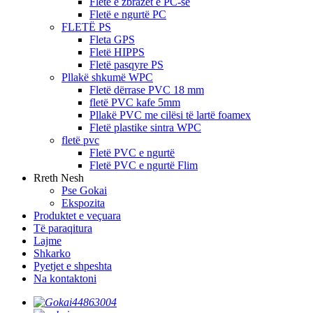
Fletë e zbrazët e PC-së
Fletë e ngurtë PC
FLETË PS
Fleta GPS
Fletë HIPPS
Fletë pasqyre PS
Pllakë shkumë WPC
Fletë dërrase PVC 18 mm
fletë PVC kafe 5mm
Pllakë PVC me cilësi të lartë foamex
Fletë plastike sintra WPC
fletë pvc
Fletë PVC e ngurtë
Fletë PVC e ngurtë Flim
Rreth Nesh
Pse Gokai
Ekspozita
Produktet e veçuara
Të paraqitura
Lajme
Shkarko
Pyetjet e shpeshta
Na kontaktoni