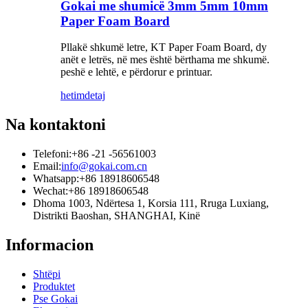
Gokai me shumicë 3mm 5mm 10mm
Paper Foam Board
Pllakë shkumë letre, KT Paper Foam Board, dy
anët e letrës, në mes është bërthama me shkumë.
peshë e lehtë, e përdorur e printuar.
hetim
detaj
Na kontaktoni
Telefoni:
+86 -21 -56561003
Email:
info@gokai.com.cn
Whatsapp:
+86 18918606548
Wechat:
+86 18918606548
Dhoma 1003, Ndërtesa 1, Korsia 111, Rruga Luxiang,
Distrikti Baoshan, SHANGHAI, Kinë
Informacion
Shtëpi
Produktet
Pse Gokai