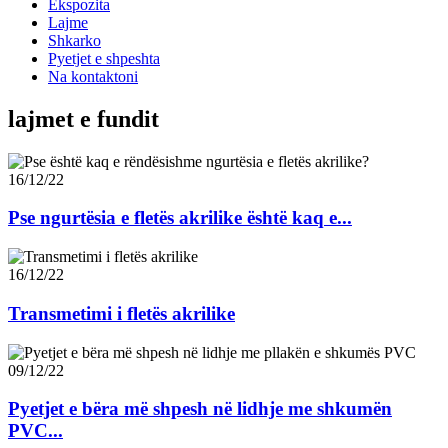
Ekspozita
Lajme
Shkarko
Pyetjet e shpeshta
Na kontaktoni
lajmet e fundit
16/12/22
Pse ngurtësia e fletës akrilike është kaq e...
16/12/22
Transmetimi i fletës akrilike
09/12/22
Pyetjet e bëra më shpesh në lidhje me shkumën
PVC...