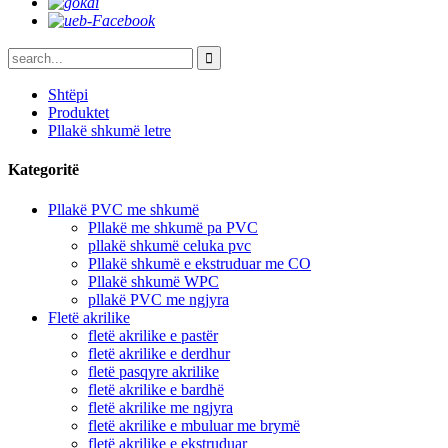
Shtëpi
Produktet
Pllakë shkumë letre
Kategoritë
Pllakë PVC me shkumë
Pllakë me shkumë pa PVC
pllakë shkumë celuka pvc
Pllakë shkumë e ekstruduar me CO
Pllakë shkumë WPC
pllakë PVC me ngjyra
Fletë akrilike
fletë akrilike e pastër
fletë akrilike e derdhur
fletë pasqyre akrilike
fletë akrilike e bardhë
fletë akrilike me ngjyra
fletë akrilike e mbuluar me brymë
fletë akrilike e ekstruduar