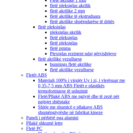
Fletë akrilike 1 mm
fletë pleksiglas akrilik
fletë akrilike 2 mm
fletë akrilike të ekstruduara
fletë akrilike shpërndarëse të dritës
fletë pleksiglas
pleksiglas akrilik
fletë pleksiglas
fletë pleksiglas
fletë pmma
Plexiglas rezistent ndaj gërvishtjeve
fletë akrilike vezulluese
bunnings fletë akrilike
fletë akrilike vezulluese
Fletët ABS
Materiali 100% i virgjër Uv i zi, i vlerësuar me
0,35-7,5 mm ABS Fletët e plastikës
termoformuese të ushqimit
Fletë/Pllakë ABS me ngjyrë dhe të zezë për
pajisjet shtëpiake
Shitje me shumicë e pllakave ABS
shumëngjyrëshe në fabrikat kineze
Paneli i përbërë nga alumini
Pllakë shkumë letre
Fletë PC