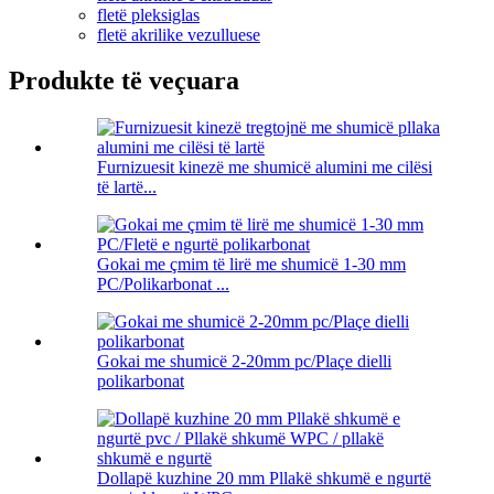
fletë pleksiglas
fletë akrilike vezulluese
Produkte të veçuara
Furnizuesit kinezë me shumicë alumini me cilësi
të lartë...
Gokai me çmim të lirë me shumicë 1-30 mm
PC/Polikarbonat ...
Gokai me shumicë 2-20mm pc/Plaçe dielli
polikarbonat
Dollapë kuzhine 20 mm Pllakë shkumë e ngurtë