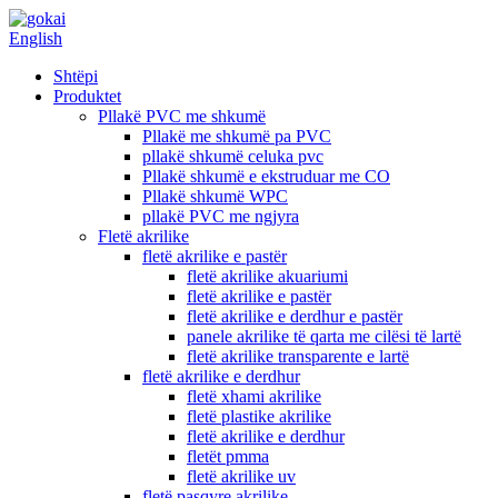
English
Shtëpi
Produktet
Pllakë PVC me shkumë
Pllakë me shkumë pa PVC
pllakë shkumë celuka pvc
Pllakë shkumë e ekstruduar me CO
Pllakë shkumë WPC
pllakë PVC me ngjyra
Fletë akrilike
fletë akrilike e pastër
fletë akrilike akuariumi
fletë akrilike e pastër
fletë akrilike e derdhur e pastër
panele akrilike të qarta me cilësi të lartë
fletë akrilike transparente e lartë
fletë akrilike e derdhur
fletë xhami akrilike
fletë plastike akrilike
fletë akrilike e derdhur
fletët pmma
fletë akrilike uv
fletë pasqyre akrilike