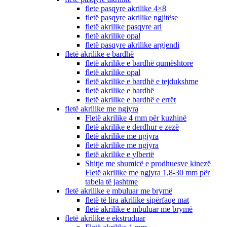
flete pasqyre akrilike 4×8
fletë pasqyre akrilike ngjitëse
fletë akrilike pasqyre ari
fletë akrilike opal
fletë pasqyre akrilike argjendi
fletë akrilike e bardhë
fletë akrilike e bardhë qumështore
fletë akrilike opal
fletë akrilike e bardhë e tejdukshme
fletë akrilike e bardhë
fletë akrilike e bardhë e errët
fletë akrilike me ngjyra
Fletë akrilike 4 mm për kuzhinë
fletë akrilike e derdhur e zezë
fletë akrilike me ngjyra
fletë akrilike me ngjyra
fletë akrilike e ylbertë
Shitje me shumicë e prodhuesve kinezë
Fletë akrilike me ngjyra 1,8-30 mm për
tabela të jashtme
fletë akrilike e mbuluar me brymë
fletë të lira akrilike sipërfaqe mat
fletë akrilike e mbuluar me brymë
fletë akrilike e ekstruduar