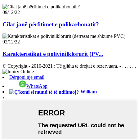
09/12/22
Cilat janë përfitimet e polikarbonatit?
02/12/22
Karakteristikat e polivinilklorurit (PV...
© Copyright - 2010-2021 : Të gjitha të drejtat e rezervuara.
- , , , , , ,
Dërgoni një email
WhatsApp
William
x