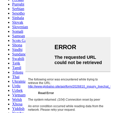
Punjabi
Serbian
Sesotho
Sinhala
Slovak
Slovenian
Somali
Samoan
Scots Gaelic
Shona
Sindhi
Sundanese
Swahili
Tajik
Tamil
Telugu
Thai
Ukrainian
Urdu
Uzbek
Vietnamese
Welsh
Xhosa
Yiddish