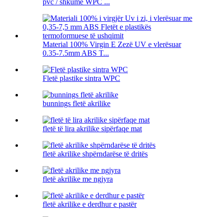
pvc / shkumë WPC ...
Material 100% Virgin E Zezë UV e vlerësuar
0.35-7.5mm ABS T...
Fletë plastike sintra WPC
bunnings fletë akrilike
fletë të lira akrilike sipërfaqe mat
fletë akrilike shpërndarëse të dritës
fletë akrilike me ngjyra
fletë akrilike e derdhur e pastër