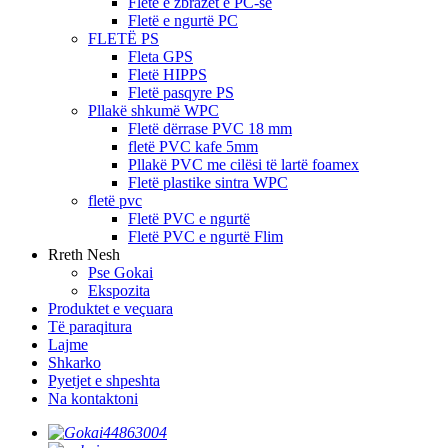
Fletë e zbrazët e PC-së
Fletë e ngurtë PC
FLETË PS
Fleta GPS
Fletë HIPPS
Fletë pasqyre PS
Pllakë shkumë WPC
Fletë dërrase PVC 18 mm
fletë PVC kafe 5mm
Pllakë PVC me cilësi të lartë foamex
Fletë plastike sintra WPC
fletë pvc
Fletë PVC e ngurtë
Fletë PVC e ngurtë Flim
Rreth Nesh
Pse Gokai
Ekspozita
Produktet e veçuara
Të paraqitura
Lajme
Shkarko
Pyetjet e shpeshta
Na kontaktoni