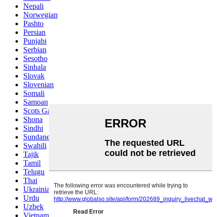
Nepali
Norwegian
Pashto
Persian
Punjabi
Serbian
Sesotho
Sinhala
Slovak
Slovenian
Somali
Samoan
Scots Gaelic
Shona
Sindhi
Sundanese
Swahili
Tajik
Tamil
Telugu
Thai
Ukrainian
Urdu
Uzbek
Vietnamese