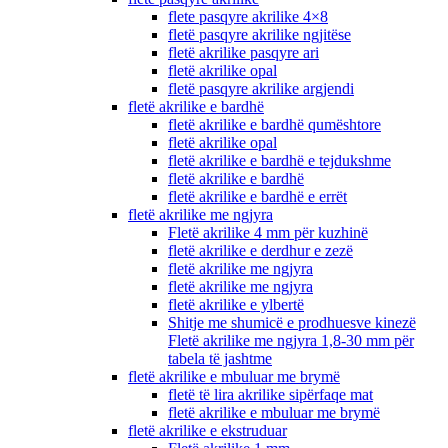
flete pasqyre akrilike 4×8
fletë pasqyre akrilike ngjitëse
fletë akrilike pasqyre ari
fletë akrilike opal
fletë pasqyre akrilike argjendi
fletë akrilike e bardhë
fletë akrilike e bardhë qumështore
fletë akrilike opal
fletë akrilike e bardhë e tejdukshme
fletë akrilike e bardhë
fletë akrilike e bardhë e errët
fletë akrilike me ngjyra
Fletë akrilike 4 mm për kuzhinë
fletë akrilike e derdhur e zezë
fletë akrilike me ngjyra
fletë akrilike me ngjyra
fletë akrilike e ylbertë
Shitje me shumicë e prodhuesve kinezë
Fletë akrilike me ngjyra 1,8-30 mm për
tabela të jashtme
fletë akrilike e mbuluar me brymë
fletë të lira akrilike sipërfaqe mat
fletë akrilike e mbuluar me brymë
fletë akrilike e ekstruduar