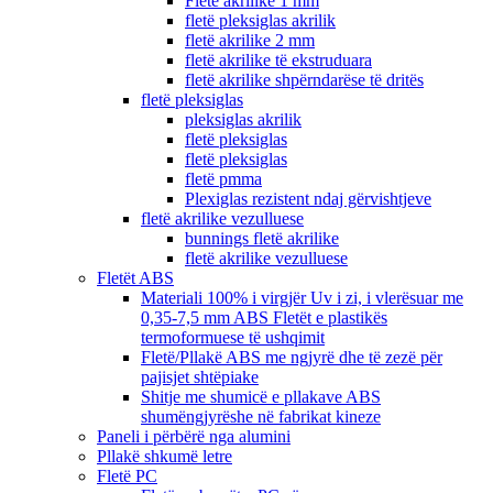
Fletë akrilike 1 mm
fletë pleksiglas akrilik
fletë akrilike 2 mm
fletë akrilike të ekstruduara
fletë akrilike shpërndarëse të dritës
fletë pleksiglas
pleksiglas akrilik
fletë pleksiglas
fletë pleksiglas
fletë pmma
Plexiglas rezistent ndaj gërvishtjeve
fletë akrilike vezulluese
bunnings fletë akrilike
fletë akrilike vezulluese
Fletët ABS
Materiali 100% i virgjër Uv i zi, i vlerësuar me
0,35-7,5 mm ABS Fletët e plastikës
termoformuese të ushqimit
Fletë/Pllakë ABS me ngjyrë dhe të zezë për
pajisjet shtëpiake
Shitje me shumicë e pllakave ABS
shumëngjyrëshe në fabrikat kineze
Paneli i përbërë nga alumini
Pllakë shkumë letre
Fletë PC