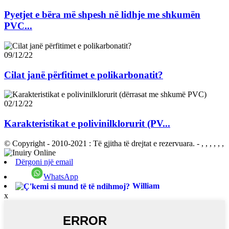
Pyetjet e bëra më shpesh në lidhje me shkumën
PVC...
09/12/22
Cilat janë përfitimet e polikarbonatit?
02/12/22
Karakteristikat e polivinilklorurit (PV...
© Copyright - 2010-2021 : Të gjitha të drejtat e rezervuara.
- , , , , , ,
Dërgoni një email
WhatsApp
William
x