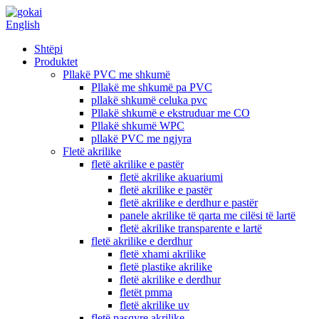
English
Shtëpi
Produktet
Pllakë PVC me shkumë
Pllakë me shkumë pa PVC
pllakë shkumë celuka pvc
Pllakë shkumë e ekstruduar me CO
Pllakë shkumë WPC
pllakë PVC me ngjyra
Fletë akrilike
fletë akrilike e pastër
fletë akrilike akuariumi
fletë akrilike e pastër
fletë akrilike e derdhur e pastër
panele akrilike të qarta me cilësi të lartë
fletë akrilike transparente e lartë
fletë akrilike e derdhur
fletë xhami akrilike
fletë plastike akrilike
fletë akrilike e derdhur
fletët pmma
fletë akrilike uv
fletë pasqyre akrilike