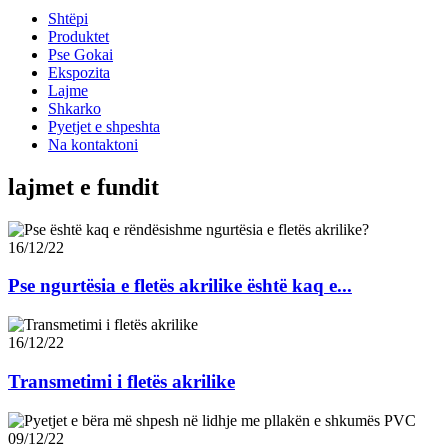
Shtëpi
Produktet
Pse Gokai
Ekspozita
Lajme
Shkarko
Pyetjet e shpeshta
Na kontaktoni
lajmet e fundit
16/12/22
Pse ngurtësia e fletës akrilike është kaq e...
16/12/22
Transmetimi i fletës akrilike
09/12/22