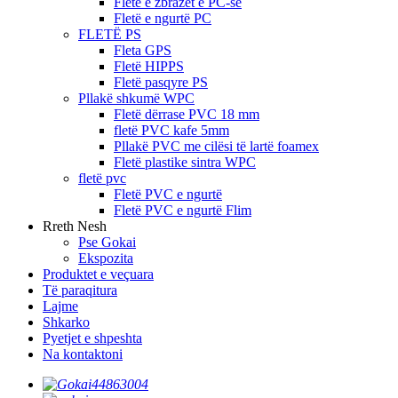
Fletë e zbrazët e PC-së
Fletë e ngurtë PC
FLETË PS
Fleta GPS
Fletë HIPPS
Fletë pasqyre PS
Pllakë shkumë WPC
Fletë dërrase PVC 18 mm
fletë PVC kafe 5mm
Pllakë PVC me cilësi të lartë foamex
Fletë plastike sintra WPC
fletë pvc
Fletë PVC e ngurtë
Fletë PVC e ngurtë Flim
Rreth Nesh
Pse Gokai
Ekspozita
Produktet e veçuara
Të paraqitura
Lajme
Shkarko
Pyetjet e shpeshta
Na kontaktoni