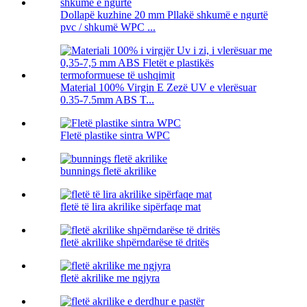
Dollapë kuzhine 20 mm Pllakë shkumë e ngurtë
pvc / shkumë WPC ...
Material 100% Virgin E Zezë UV e vlerësuar
0.35-7.5mm ABS T...
Fletë plastike sintra WPC
bunnings fletë akrilike
fletë të lira akrilike sipërfaqe mat
fletë akrilike shpërndarëse të dritës
fletë akrilike me ngjyra