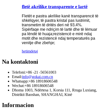
fletë akrilike transparente e lartë
Fletët e pastra akrilike kanë transparencë të
shkëlqyer, të pastra kristal pas lustrimit,
transmetim të dritës deri në 93.4%.
Sipërfaqe me ndriçim të lartë dhe të lëmuar
pa lëndë të huaja;rezistencë e mirë ndaj
motit dhe rezistencë ndaj temperaturës pa
venitje dhe zbehje;
hetim
detaj
Na kontaktoni
Telefoni:
+86 -21 -56561003
Email:
info@gokai.com.cn
Whatsapp:
+86 18918606548
Wechat:
+86 18918606548
Dhoma 1003, Ndërtesa 1, Korsia 111, Rruga Luxiang,
Distrikti Baoshan, SHANGHAI, Kinë
Informacion