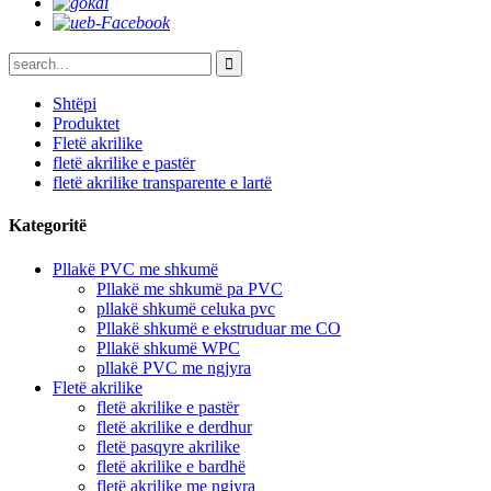
Shtëpi
Produktet
Fletë akrilike
fletë akrilike e pastër
fletë akrilike transparente e lartë
Kategoritë
Pllakë PVC me shkumë
Pllakë me shkumë pa PVC
pllakë shkumë celuka pvc
Pllakë shkumë e ekstruduar me CO
Pllakë shkumë WPC
pllakë PVC me ngjyra
Fletë akrilike
fletë akrilike e pastër
fletë akrilike e derdhur
fletë pasqyre akrilike
fletë akrilike e bardhë
fletë akrilike me ngjyra