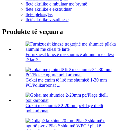
fletë akrilike e mbuluar me brymë
fletë akrilike e ekstruduar
fletë pleksiglas
fletë akrilike vezulluese
Produkte të veçuara
Furnizuesit kinezë me shumicë alumini me cilësi
të lartë...
Gokai me çmim të lirë me shumicë 1-30 mm
PC/Polikarbonat ...
Gokai me shumicë 2-20mm pc/Plaçe dielli
polikarbonat