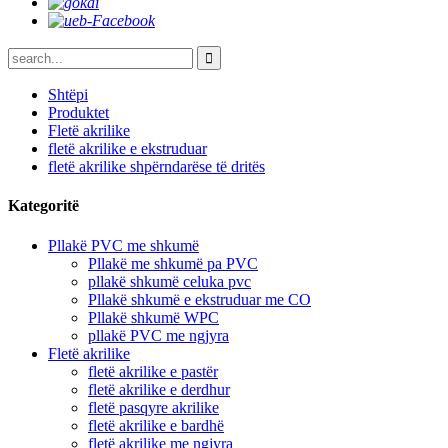
Shtëpi
Produktet
Fletë akrilike
fletë akrilike e ekstruduar
fletë akrilike shpërndarëse të dritës
Kategoritë
Pllakë PVC me shkumë
Pllakë me shkumë pa PVC
pllakë shkumë celuka pvc
Pllakë shkumë e ekstruduar me CO
Pllakë shkumë WPC
pllakë PVC me ngjyra
Fletë akrilike
fletë akrilike e pastër
fletë akrilike e derdhur
fletë pasqyre akrilike
fletë akrilike e bardhë
fletë akrilike me ngjyra