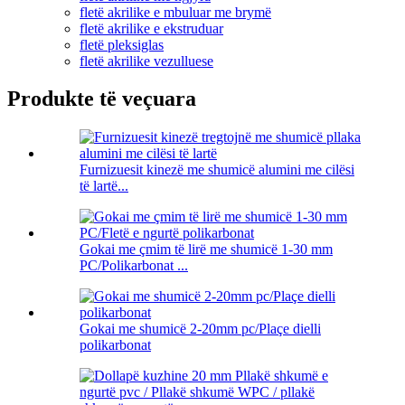
fletë akrilike e mbuluar me brymë
fletë akrilike e ekstruduar
fletë pleksiglas
fletë akrilike vezulluese
Produkte të veçuara
Furnizuesit kinezë me shumicë alumini me cilësi
të lartë...
Gokai me çmim të lirë me shumicë 1-30 mm
PC/Polikarbonat ...
Gokai me shumicë 2-20mm pc/Plaçe dielli
polikarbonat