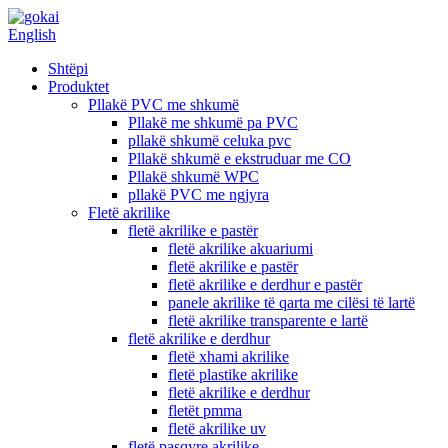
English
Shtëpi
Produktet
Pllakë PVC me shkumë
Pllakë me shkumë pa PVC
pllakë shkumë celuka pvc
Pllakë shkumë e ekstruduar me CO
Pllakë shkumë WPC
pllakë PVC me ngjyra
Fletë akrilike
fletë akrilike e pastër
fletë akrilike akuariumi
fletë akrilike e pastër
fletë akrilike e derdhur e pastër
panele akrilike të qarta me cilësi të lartë
fletë akrilike transparente e lartë
fletë akrilike e derdhur
fletë xhami akrilike
fletë plastike akrilike
fletë akrilike e derdhur
fletët pmma
fletë akrilike uv
fletë pasqyre akrilike