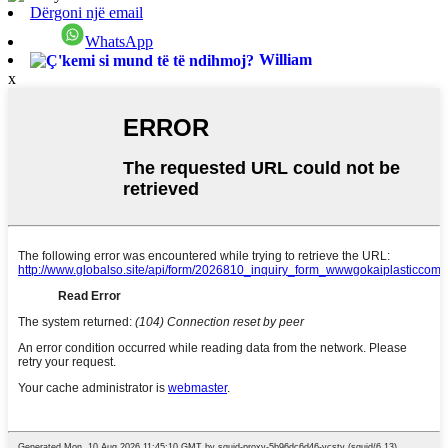
Dërgoni një email
WhatsApp
William
x