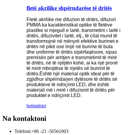
fletë akrilike shpërndarëse të dritës
Fletë akrilike me difuzion të dritës, difuzori
PMMA ka karakteristikat optike të fletëve
plastike si mjegull e lartë, transmetim i lartë i
dritës, difuzivitet i lartë, etj., të cilat mund të
transformojnë në mënyrë efektive burimet e
dritës në pikë ose linjë në burime të buta
dhe uniforme të dritës sipërfaqësore, sipas
premisës për arritjen e transmetimit të mirë
të dritës, në të njëjtën kohë, ai ka një pronë
të mirë mbrojtëse të rrjetës së burimit të
dritës.Është një material optik ideal për të
zgjidhur shpërndarjen dytësore të dritës së
produkteve të ndriçimit LED, dhe është
materiali më i mirë i difuzionit të dritës për
produktet e ndriçimit LED.
hetim
detaj
Na kontaktoni
Telefoni:
+86 -21 -56561003