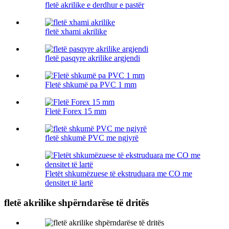
fletë akrilike e derdhur e pastër
fletë xhami akrilike
fletë pasqyre akrilike argjendi
Fletë shkumë pa PVC 1 mm
Fletë Forex 15 mm
fletë shkumë PVC me ngjyrë
Fletët shkumëzuese të ekstruduara me CO me
densitet të lartë
fletë akrilike shpërndarëse të dritës