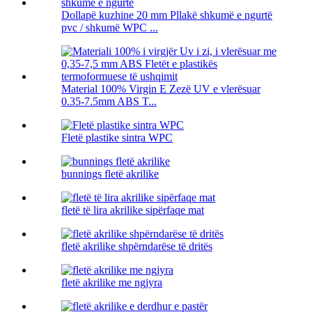
Dollapë kuzhine 20 mm Pllakë shkumë e ngurtë
pvc / shkumë WPC ...
Material 100% Virgin E Zezë UV e vlerësuar
0.35-7.5mm ABS T...
Fletë plastike sintra WPC
bunnings fletë akrilike
fletë të lira akrilike sipërfaqe mat
fletë akrilike shpërndarëse të dritës
fletë akrilike me ngjyra