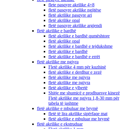
flete pasqyre akrilike 4×8
fletë pasqyre akrilike ngjitëse
fletë akrilike pasqyre ari
fletë akrilike opal
fletë pasqyre akrilike argjendi
fletë akrilike e bardhë
fletë akrilike e bardhë qumështore
fletë akrilike opal
fletë akrilike e bardhë e tejdukshme
fletë akrilike e bardhë
fletë akrilike e bardhë e errët
fletë akrilike me ngjyra
Fletë akrilike 4 mm për kuzhinë
fletë akrilike e derdhur e zezë
fletë akrilike me ngjyra
fletë akrilike me ngjyra
fletë akrilike e ylbertë
Shitje me shumicë e prodhuesve kinezë
Fletë akrilike me ngjyra 1,8-30 mm për
tabela të jashtme
fletë akrilike e mbuluar me brymë
fletë të lira akrilike sipërfaqe mat
fletë akrilike e mbuluar me brymë
fletë akrilike e ekstruduar