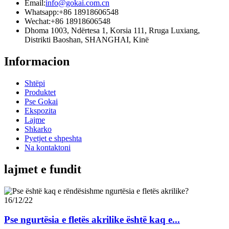
Email:
info@gokai.com.cn
Whatsapp:
+86 18918606548
Wechat:
+86 18918606548
Dhoma 1003, Ndërtesa 1, Korsia 111, Rruga Luxiang,
Distrikti Baoshan, SHANGHAI, Kinë
Informacion
Shtëpi
Produktet
Pse Gokai
Ekspozita
Lajme
Shkarko
Pyetjet e shpeshta
Na kontaktoni
lajmet e fundit
16/12/22
Pse ngurtësia e fletës akrilike është kaq e...