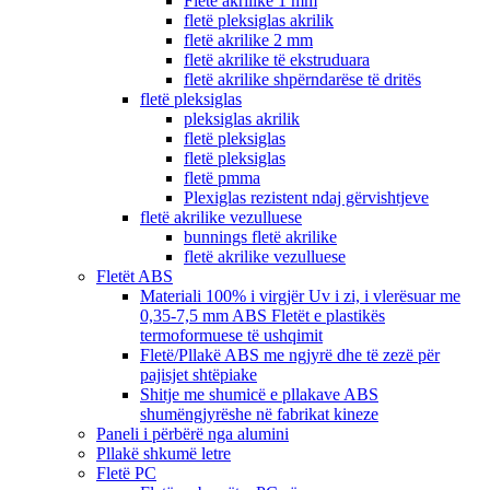
Fletë akrilike 1 mm
fletë pleksiglas akrilik
fletë akrilike 2 mm
fletë akrilike të ekstruduara
fletë akrilike shpërndarëse të dritës
fletë pleksiglas
pleksiglas akrilik
fletë pleksiglas
fletë pleksiglas
fletë pmma
Plexiglas rezistent ndaj gërvishtjeve
fletë akrilike vezulluese
bunnings fletë akrilike
fletë akrilike vezulluese
Fletët ABS
Materiali 100% i virgjër Uv i zi, i vlerësuar me
0,35-7,5 mm ABS Fletët e plastikës
termoformuese të ushqimit
Fletë/Pllakë ABS me ngjyrë dhe të zezë për
pajisjet shtëpiake
Shitje me shumicë e pllakave ABS
shumëngjyrëshe në fabrikat kineze
Paneli i përbërë nga alumini
Pllakë shkumë letre
Fletë PC