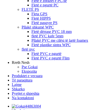
Fletë e zbrazët e PC-së
Fletë e ngurtë PC
FLETË PS
Fleta GPS
Fletë HIPPS
Fletë pasqyre PS
Pllakë shkumë WPC
Fletë dërrase PVC 18 mm
fletë PVC kafe 5mm
Pllakë PVC me cilësi të lartë foamex
Fletë plastike sintra WPC
fletë pvc
Fletë PVC e ngurtë
Fletë PVC e ngurtë Flim
Rreth Nesh
Pse Gokai
Ekspozita
Produktet e veçuara
Të paraqitura
Lajme
Shkarko
Pyetjet e shpeshta
Na kontaktoni