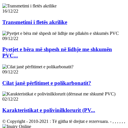
16/12/22
Transmetimi i fletës akrilike
09/12/22
Pyetjet e bëra më shpesh në lidhje me shkumën
PVC...
09/12/22
Cilat janë përfitimet e polikarbonatit?
02/12/22
Karakteristikat e polivinilklorurit (PV...
© Copyright - 2010-2021 : Të gjitha të drejtat e rezervuara.
- , , , , , ,