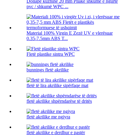
Dollapë kuzhine 20 mm Pllakë shkumë e ngurtë
pvc / shkumë WPC ...
Material 100% Virgin E Zezë UV e vlerësuar
0.35-7.5mm ABS T...
Fletë plastike sintra WPC
bunnings fletë akrilike
fletë të lira akrilike sipërfaqe mat
fletë akrilike shpërndarëse të dritës
fletë akrilike me ngjyra
fletë akrilike e derdhur e pastër