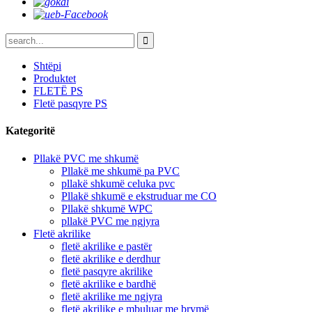
Shtëpi
Produktet
FLETË PS
Fletë pasqyre PS
Kategoritë
Pllakë PVC me shkumë
Pllakë me shkumë pa PVC
pllakë shkumë celuka pvc
Pllakë shkumë e ekstruduar me CO
Pllakë shkumë WPC
pllakë PVC me ngjyra
Fletë akrilike
fletë akrilike e pastër
fletë akrilike e derdhur
fletë pasqyre akrilike
fletë akrilike e bardhë
fletë akrilike me ngjyra
fletë akrilike e mbuluar me brymë