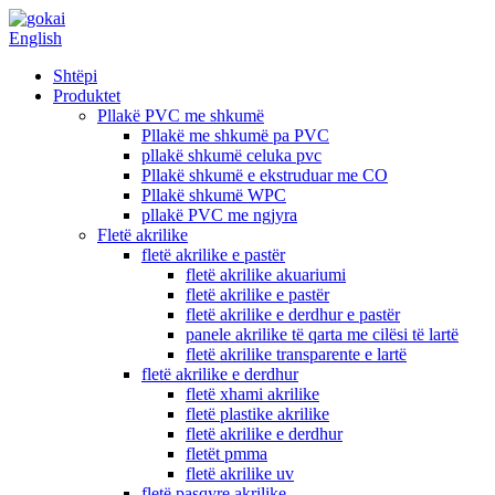
English
Shtëpi
Produktet
Pllakë PVC me shkumë
Pllakë me shkumë pa PVC
pllakë shkumë celuka pvc
Pllakë shkumë e ekstruduar me CO
Pllakë shkumë WPC
pllakë PVC me ngjyra
Fletë akrilike
fletë akrilike e pastër
fletë akrilike akuariumi
fletë akrilike e pastër
fletë akrilike e derdhur e pastër
panele akrilike të qarta me cilësi të lartë
fletë akrilike transparente e lartë
fletë akrilike e derdhur
fletë xhami akrilike
fletë plastike akrilike
fletë akrilike e derdhur
fletët pmma
fletë akrilike uv
fletë pasqyre akrilike