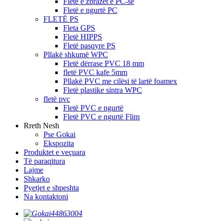
Fletë e zbrazët e PC-së
Fletë e ngurtë PC
FLETË PS
Fleta GPS
Fletë HIPPS
Fletë pasqyre PS
Pllakë shkumë WPC
Fletë dërrase PVC 18 mm
fletë PVC kafe 5mm
Pllakë PVC me cilësi të lartë foamex
Fletë plastike sintra WPC
fletë pvc
Fletë PVC e ngurtë
Fletë PVC e ngurtë Flim
Rreth Nesh
Pse Gokai
Ekspozita
Produktet e veçuara
Të paraqitura
Lajme
Shkarko
Pyetjet e shpeshta
Na kontaktoni