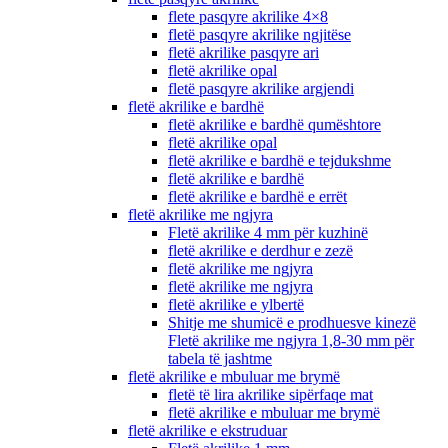
flete pasqyre akrilike 4×8
fletë pasqyre akrilike ngjitëse
fletë akrilike pasqyre ari
fletë akrilike opal
fletë pasqyre akrilike argjendi
fletë akrilike e bardhë
fletë akrilike e bardhë qumështore
fletë akrilike opal
fletë akrilike e bardhë e tejdukshme
fletë akrilike e bardhë
fletë akrilike e bardhë e errët
fletë akrilike me ngjyra
Fletë akrilike 4 mm për kuzhinë
fletë akrilike e derdhur e zezë
fletë akrilike me ngjyra
fletë akrilike me ngjyra
fletë akrilike e ylbertë
Shitje me shumicë e prodhuesve kinezë
Fletë akrilike me ngjyra 1,8-30 mm për
tabela të jashtme
fletë akrilike e mbuluar me brymë
fletë të lira akrilike sipërfaqe mat
fletë akrilike e mbuluar me brymë
fletë akrilike e ekstruduar