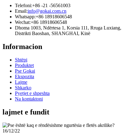
Telefoni:
+86 -21 -56561003
Email:
info@gokai.com.cn
Whatsapp:
+86 18918606548
Wechat:
+86 18918606548
Dhoma 1003, Ndërtesa 1, Korsia 111, Rruga Luxiang,
Distrikti Baoshan, SHANGHAI, Kinë
Informacion
Shtëpi
Produktet
Pse Gokai
Ekspozita
Lajme
Shkarko
Pyetjet e shpeshta
Na kontaktoni
lajmet e fundit
16/12/22