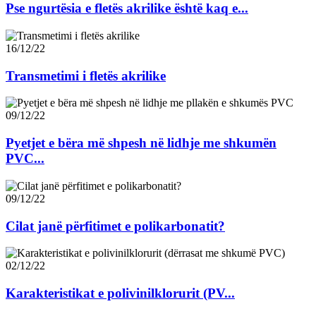
Pse ngurtësia e fletës akrilike është kaq e...
16/12/22
Transmetimi i fletës akrilike
09/12/22
Pyetjet e bëra më shpesh në lidhje me shkumën
PVC...
09/12/22
Cilat janë përfitimet e polikarbonatit?
02/12/22
Karakteristikat e polivinilklorurit (PV...