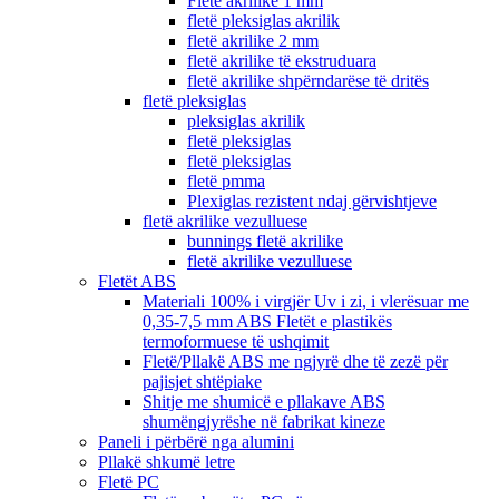
Fletë akrilike 1 mm
fletë pleksiglas akrilik
fletë akrilike 2 mm
fletë akrilike të ekstruduara
fletë akrilike shpërndarëse të dritës
fletë pleksiglas
pleksiglas akrilik
fletë pleksiglas
fletë pleksiglas
fletë pmma
Plexiglas rezistent ndaj gërvishtjeve
fletë akrilike vezulluese
bunnings fletë akrilike
fletë akrilike vezulluese
Fletët ABS
Materiali 100% i virgjër Uv i zi, i vlerësuar me
0,35-7,5 mm ABS Fletët e plastikës
termoformuese të ushqimit
Fletë/Pllakë ABS me ngjyrë dhe të zezë për
pajisjet shtëpiake
Shitje me shumicë e pllakave ABS
shumëngjyrëshe në fabrikat kineze
Paneli i përbërë nga alumini
Pllakë shkumë letre
Fletë PC