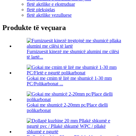
fletë akrilike e ekstruduar
fletë pleksiglas
fletë akrilike vezulluese
Produkte të veçuara
Furnizuesit kinezë me shumicë alumini me cilësi
të lartë...
Gokai me çmim të lirë me shumicë 1-30 mm
PC/Polikarbonat ...
Gokai me shumicë 2-20mm pc/Plaçe dielli
polikarbonat