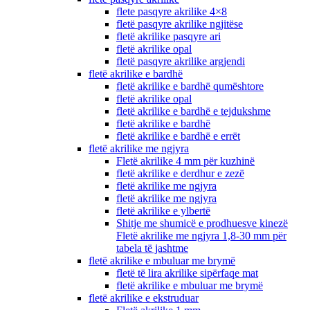
flete pasqyre akrilike 4×8
fletë pasqyre akrilike ngjitëse
fletë akrilike pasqyre ari
fletë akrilike opal
fletë pasqyre akrilike argjendi
fletë akrilike e bardhë
fletë akrilike e bardhë qumështore
fletë akrilike opal
fletë akrilike e bardhë e tejdukshme
fletë akrilike e bardhë
fletë akrilike e bardhë e errët
fletë akrilike me ngjyra
Fletë akrilike 4 mm për kuzhinë
fletë akrilike e derdhur e zezë
fletë akrilike me ngjyra
fletë akrilike me ngjyra
fletë akrilike e ylbertë
Shitje me shumicë e prodhuesve kinezë
Fletë akrilike me ngjyra 1,8-30 mm për
tabela të jashtme
fletë akrilike e mbuluar me brymë
fletë të lira akrilike sipërfaqe mat
fletë akrilike e mbuluar me brymë
fletë akrilike e ekstruduar