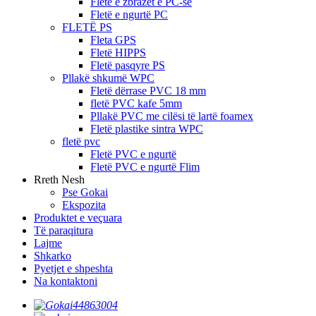
Fletë e zbrazët e PC-së
Fletë e ngurtë PC
FLETË PS
Fleta GPS
Fletë HIPPS
Fletë pasqyre PS
Pllakë shkumë WPC
Fletë dërrase PVC 18 mm
fletë PVC kafe 5mm
Pllakë PVC me cilësi të lartë foamex
Fletë plastike sintra WPC
fletë pvc
Fletë PVC e ngurtë
Fletë PVC e ngurtë Flim
Rreth Nesh
Pse Gokai
Ekspozita
Produktet e veçuara
Të paraqitura
Lajme
Shkarko
Pyetjet e shpeshta
Na kontaktoni