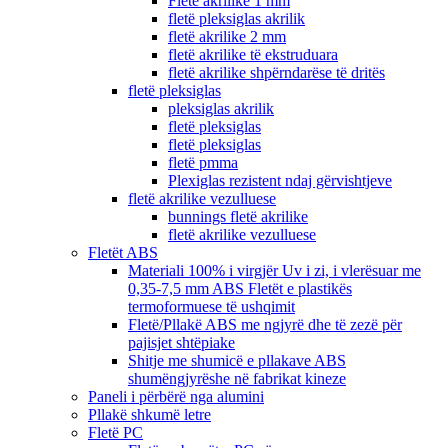
Fletë akrilike 1 mm
fletë pleksiglas akrilik
fletë akrilike 2 mm
fletë akrilike të ekstruduara
fletë akrilike shpërndarëse të dritës
fletë pleksiglas
pleksiglas akrilik
fletë pleksiglas
fletë pleksiglas
fletë pmma
Plexiglas rezistent ndaj gërvishtjeve
fletë akrilike vezulluese
bunnings fletë akrilike
fletë akrilike vezulluese
Fletët ABS
Materiali 100% i virgjër Uv i zi, i vlerësuar me
0,35-7,5 mm ABS Fletët e plastikës
termoformuese të ushqimit
Fletë/Pllakë ABS me ngjyrë dhe të zezë për
pajisjet shtëpiake
Shitje me shumicë e pllakave ABS
shumëngjyrëshe në fabrikat kineze
Paneli i përbërë nga alumini
Pllakë shkumë letre
Fletë PC