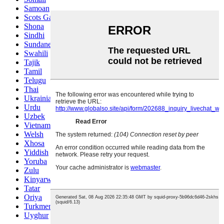
Samoan
Scots Gaelic
Shona
Sindhi
Sundanese
Swahili
Tajik
Tamil
Telugu
Thai
Ukrainian
Urdu
Uzbek
Vietnamese
Welsh
Xhosa
Yiddish
Yoruba
Zulu
Kinyarwanda
Tatar
Oriya
Turkmen
Uyghur