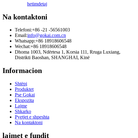
hetim
detaj
Na kontaktoni
Telefoni:
+86 -21 -56561003
Email:
info@gokai.com.cn
Whatsapp:
+86 18918606548
Wechat:
+86 18918606548
Dhoma 1003, Ndërtesa 1, Korsia 111, Rruga Luxiang,
Distrikti Baoshan, SHANGHAI, Kinë
Informacion
Shtëpi
Produktet
Pse Gokai
Ekspozita
Lajme
Shkarko
Pyetjet e shpeshta
Na kontaktoni
lajmet e fundit