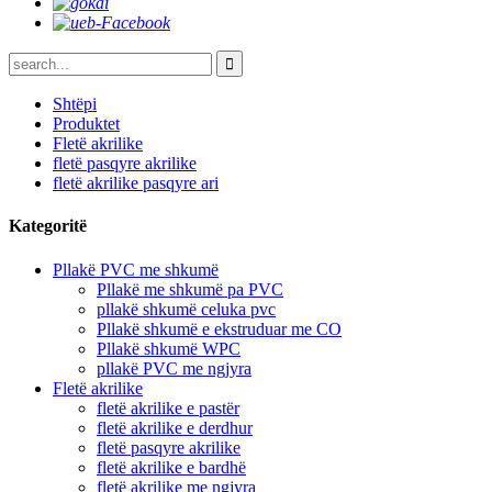
Shtëpi
Produktet
Fletë akrilike
fletë pasqyre akrilike
fletë akrilike pasqyre ari
Kategoritë
Pllakë PVC me shkumë
Pllakë me shkumë pa PVC
pllakë shkumë celuka pvc
Pllakë shkumë e ekstruduar me CO
Pllakë shkumë WPC
pllakë PVC me ngjyra
Fletë akrilike
fletë akrilike e pastër
fletë akrilike e derdhur
fletë pasqyre akrilike
fletë akrilike e bardhë
fletë akrilike me ngjyra