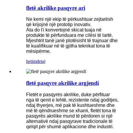
fletë akrilike pasqyre ari
Ne kemi një ekip të përkushtuar zejtarësh
që krijojnë një prototip inovativ.
Ata do t'i konvertojnë skicat tuaja në
produkte të përfunduara me cilësi të lartë.
Mjeshtrit tanë janë plotësisht të trajnuar dhe
të kualifikuar në të gjitha teknikat tona të
mësipërme.
hetim
detaj
fletë pasqyre akrilike argjendi
Fletët e pasqyrës akrilike, duke përfituar
nga të qenit e lehtë, rezistente ndaj goditjes,
ndaj thyerjes, më pak të kushtueshme dhe
më të qëndrueshme se xhami, fletët tona të
pasqyrës akrilike mund të përdoren si një
alternativë ndaj pasqyrave tradicionale të
qelqit për shumë aplikacione dhe industri.