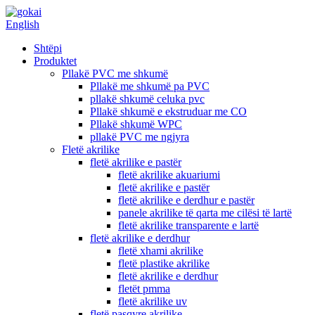
English
Shtëpi
Produktet
Pllakë PVC me shkumë
Pllakë me shkumë pa PVC
pllakë shkumë celuka pvc
Pllakë shkumë e ekstruduar me CO
Pllakë shkumë WPC
pllakë PVC me ngjyra
Fletë akrilike
fletë akrilike e pastër
fletë akrilike akuariumi
fletë akrilike e pastër
fletë akrilike e derdhur e pastër
panele akrilike të qarta me cilësi të lartë
fletë akrilike transparente e lartë
fletë akrilike e derdhur
fletë xhami akrilike
fletë plastike akrilike
fletë akrilike e derdhur
fletët pmma
fletë akrilike uv
fletë pasqyre akrilike