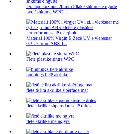
Dollapë kuzhine 20 mm Pllakë shkumë e ngurtë
pvc / shkumë WPC ...
Material 100% Virgin E Zezë UV e vlerësuar
0.35-7.5mm ABS T...
Fletë plastike sintra WPC
bunnings fletë akrilike
fletë të lira akrilike sipërfaqe mat
fletë akrilike shpërndarëse të dritës
fletë akrilike me ngjyra