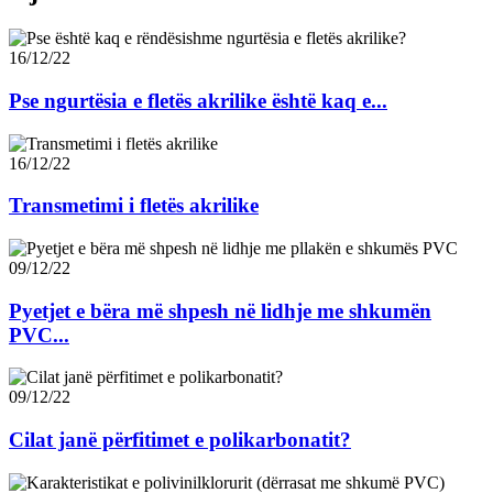
16/12/22
Pse ngurtësia e fletës akrilike është kaq e...
16/12/22
Transmetimi i fletës akrilike
09/12/22
Pyetjet e bëra më shpesh në lidhje me shkumën
PVC...
09/12/22
Cilat janë përfitimet e polikarbonatit?