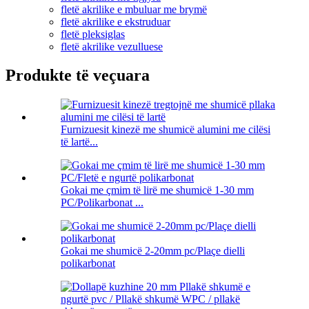
fletë akrilike e mbuluar me brymë
fletë akrilike e ekstruduar
fletë pleksiglas
fletë akrilike vezulluese
Produkte të veçuara
Furnizuesit kinezë me shumicë alumini me cilësi
të lartë...
Gokai me çmim të lirë me shumicë 1-30 mm
PC/Polikarbonat ...
Gokai me shumicë 2-20mm pc/Plaçe dielli
polikarbonat