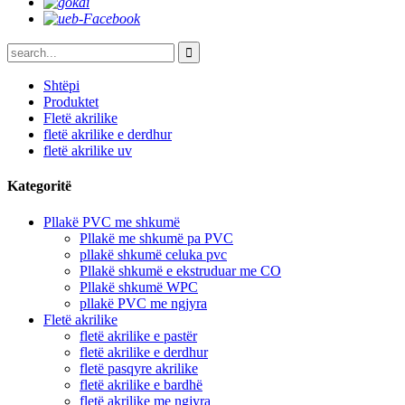
Shtëpi
Produktet
Fletë akrilike
fletë akrilike e derdhur
fletë akrilike uv
Kategoritë
Pllakë PVC me shkumë
Pllakë me shkumë pa PVC
pllakë shkumë celuka pvc
Pllakë shkumë e ekstruduar me CO
Pllakë shkumë WPC
pllakë PVC me ngjyra
Fletë akrilike
fletë akrilike e pastër
fletë akrilike e derdhur
fletë pasqyre akrilike
fletë akrilike e bardhë
fletë akrilike me ngjyra