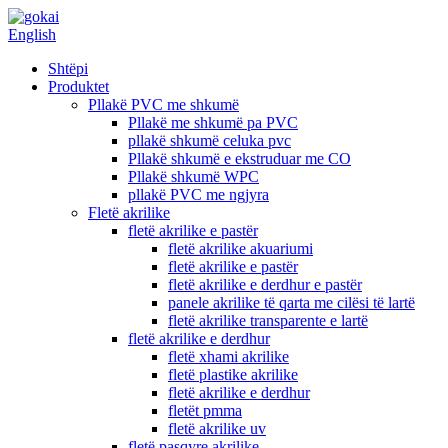
English
Shtëpi
Produktet
Pllakë PVC me shkumë
Pllakë me shkumë pa PVC
pllakë shkumë celuka pvc
Pllakë shkumë e ekstruduar me CO
Pllakë shkumë WPC
pllakë PVC me ngjyra
Fletë akrilike
fletë akrilike e pastër
fletë akrilike akuariumi
fletë akrilike e pastër
fletë akrilike e derdhur e pastër
panele akrilike të qarta me cilësi të lartë
fletë akrilike transparente e lartë
fletë akrilike e derdhur
fletë xhami akrilike
fletë plastike akrilike
fletë akrilike e derdhur
fletët pmma
fletë akrilike uv
fletë pasqyre akrilike