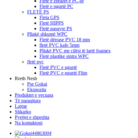
Fletë e zbrazët e PC-së
Fletë e ngurtë PC
FLETË PS
Fleta GPS
Fletë HIPPS
Fletë pasqyre PS
Pllakë shkumë WPC
Fletë dërrase PVC 18 mm
fletë PVC kafe 5mm
Pllakë PVC me cilësi të lartë foamex
Fletë plastike sintra WPC
fletë pvc
Fletë PVC e ngurtë
Fletë PVC e ngurtë Flim
Rreth Nesh
Pse Gokai
Ekspozita
Produktet e veçuara
Të paraqitura
Lajme
Shkarko
Pyetjet e shpeshta
Na kontaktoni