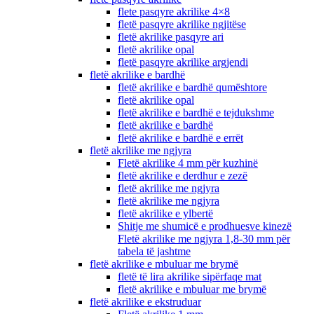
flete pasqyre akrilike 4×8
fletë pasqyre akrilike ngjitëse
fletë akrilike pasqyre ari
fletë akrilike opal
fletë pasqyre akrilike argjendi
fletë akrilike e bardhë
fletë akrilike e bardhë qumështore
fletë akrilike opal
fletë akrilike e bardhë e tejdukshme
fletë akrilike e bardhë
fletë akrilike e bardhë e errët
fletë akrilike me ngjyra
Fletë akrilike 4 mm për kuzhinë
fletë akrilike e derdhur e zezë
fletë akrilike me ngjyra
fletë akrilike me ngjyra
fletë akrilike e ylbertë
Shitje me shumicë e prodhuesve kinezë
Fletë akrilike me ngjyra 1,8-30 mm për
tabela të jashtme
fletë akrilike e mbuluar me brymë
fletë të lira akrilike sipërfaqe mat
fletë akrilike e mbuluar me brymë
fletë akrilike e ekstruduar