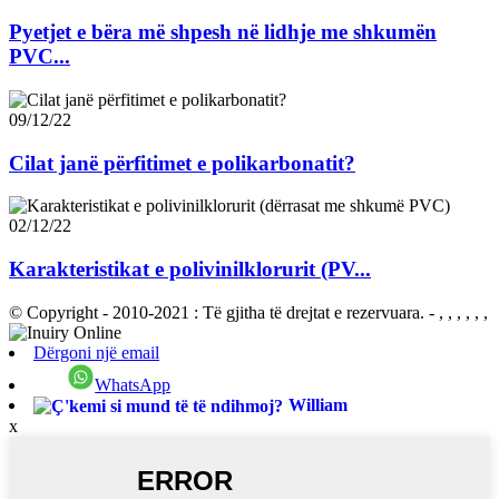
Pyetjet e bëra më shpesh në lidhje me shkumën
PVC...
09/12/22
Cilat janë përfitimet e polikarbonatit?
02/12/22
Karakteristikat e polivinilklorurit (PV...
© Copyright - 2010-2021 : Të gjitha të drejtat e rezervuara.
- , , , , , ,
Dërgoni një email
WhatsApp
William
x