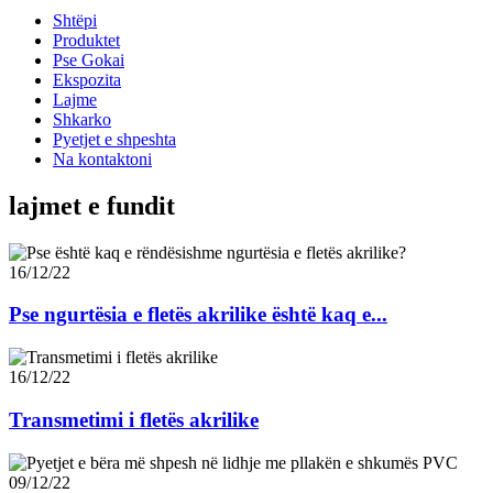
Shtëpi
Produktet
Pse Gokai
Ekspozita
Lajme
Shkarko
Pyetjet e shpeshta
Na kontaktoni
lajmet e fundit
16/12/22
Pse ngurtësia e fletës akrilike është kaq e...
16/12/22
Transmetimi i fletës akrilike
09/12/22