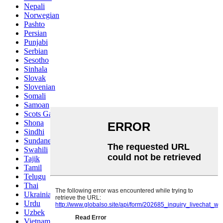
Nepali
Norwegian
Pashto
Persian
Punjabi
Serbian
Sesotho
Sinhala
Slovak
Slovenian
Somali
Samoan
Scots Gaelic
Shona
Sindhi
Sundanese
Swahili
Tajik
Tamil
Telugu
Thai
Ukrainian
Urdu
Uzbek
Vietnamese