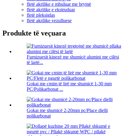
fletë akrilike e mbuluar me brymë
fletë akrilike e ekstruduar
fletë pleksiglas
fletë akrilike vezulluese
Produkte të veçuara
Furnizuesit kinezë me shumicë alumini me cilësi
të lartë...
Gokai me çmim të lirë me shumicë 1-30 mm
PC/Polikarbonat ...
Gokai me shumicë 2-20mm pc/Plaçe dielli
polikarbonat