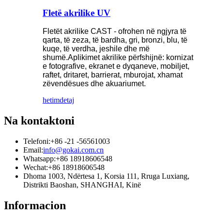
Fletë akrilike UV
Fletët akrilike CAST - ofrohen në ngjyra të
qarta, të zeza, të bardha, gri, bronzi, blu, të
kuqe, të verdha, jeshile dhe më
shumë.Aplikimet akrilike përfshijnë: kornizat
e fotografive, ekranet e dyqaneve, mobiljet,
raftet, dritaret, barrierat, mburojat, xhamat
zëvendësues dhe akuariumet.
hetim
detaj
Na kontaktoni
Telefoni:
+86 -21 -56561003
Email:
info@gokai.com.cn
Whatsapp:
+86 18918606548
Wechat:
+86 18918606548
Dhoma 1003, Ndërtesa 1, Korsia 111, Rruga Luxiang,
Distrikti Baoshan, SHANGHAI, Kinë
Informacion