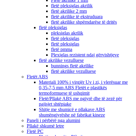
Fletë akrilike 1 mm
fletë pleksiglas akrilik
fletë akrilike 2 mm
fletë akrilike të ekstruduara
fletë akrilike shpërndarëse të dritës
fletë pleksiglas
pleksiglas akrilik
fletë pleksiglas
fletë pleksiglas
fletë pmma
Plexiglas rezistent ndaj gërvishtjeve
fletë akrilike vezulluese
bunnings fletë akrilike
fletë akrilike vezulluese
Fletët ABS
Materiali 100% i virgjër Uv i zi, i vlerësuar me
0,35-7,5 mm ABS Fletët e plastikës
termoformuese të ushqimit
Fletë/Pllakë ABS me ngjyrë dhe të zezë për
pajisjet shtëpiake
Shitje me shumicë e pllakave ABS
shumëngjyrëshe në fabrikat kineze
Paneli i përbërë nga alumini
Pllakë shkumë letre
Fletë PC