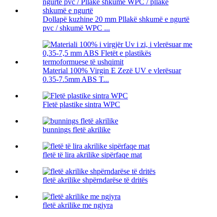
Dollapë kuzhine 20 mm Pllakë shkumë e ngurtë
pvc / shkumë WPC ...
Material 100% Virgin E Zezë UV e vlerësuar
0.35-7.5mm ABS T...
Fletë plastike sintra WPC
bunnings fletë akrilike
fletë të lira akrilike sipërfaqe mat
fletë akrilike shpërndarëse të dritës
fletë akrilike me ngjyra