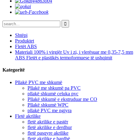
Shtëpi
Produktet
Fletët ABS
Materiali 100% i virgjër Uv i zi, i vlerësuar me 0,35-7,5 mm
ABS Fletët e plastikës termoformuese të ushqimit
Kategoritë
Pllakë PVC me shkumë
Pllakë me shkumë pa PVC
pllakë shkumë celuka pvc
Pllakë shkumë e ekstruduar me CO
Pllakë shkumë WPC
pllakë PVC me ngjyra
Fletë akrilike
fletë akrilike e pastër
fletë akrilike e derdhur
fletë pasqyre akrilike
fletë akrilike e bardhë