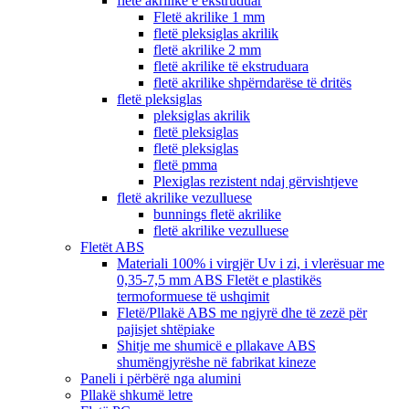
fletë akrilike e ekstruduar
Fletë akrilike 1 mm
fletë pleksiglas akrilik
fletë akrilike 2 mm
fletë akrilike të ekstruduara
fletë akrilike shpërndarëse të dritës
fletë pleksiglas
pleksiglas akrilik
fletë pleksiglas
fletë pleksiglas
fletë pmma
Plexiglas rezistent ndaj gërvishtjeve
fletë akrilike vezulluese
bunnings fletë akrilike
fletë akrilike vezulluese
Fletët ABS
Materiali 100% i virgjër Uv i zi, i vlerësuar me
0,35-7,5 mm ABS Fletët e plastikës
termoformuese të ushqimit
Fletë/Pllakë ABS me ngjyrë dhe të zezë për
pajisjet shtëpiake
Shitje me shumicë e pllakave ABS
shumëngjyrëshe në fabrikat kineze
Paneli i përbërë nga alumini
Pllakë shkumë letre