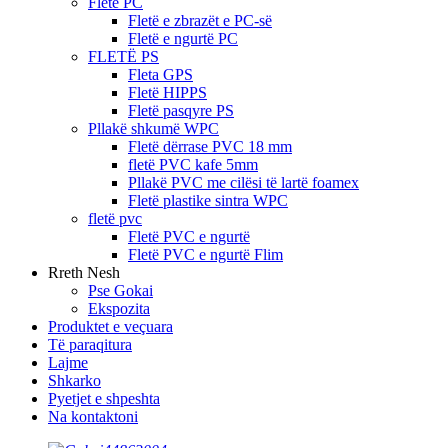
Fletë PC
Fletë e zbrazët e PC-së
Fletë e ngurtë PC
FLETË PS
Fleta GPS
Fletë HIPPS
Fletë pasqyre PS
Pllakë shkumë WPC
Fletë dërrase PVC 18 mm
fletë PVC kafe 5mm
Pllakë PVC me cilësi të lartë foamex
Fletë plastike sintra WPC
fletë pvc
Fletë PVC e ngurtë
Fletë PVC e ngurtë Flim
Rreth Nesh
Pse Gokai
Ekspozita
Produktet e veçuara
Të paraqitura
Lajme
Shkarko
Pyetjet e shpeshta
Na kontaktoni