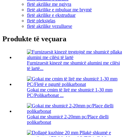
fletë akrilike me ngjyra
fletë akrilike e mbuluar me brymë
fletë akrilike e ekstruduar
fletë pleksiglas
fletë akrilike vezulluese
Produkte të veçuara
Furnizuesit kinezë me shumicë alumini me cilësi
të lartë...
Gokai me çmim të lirë me shumicë 1-30 mm
PC/Polikarbonat ...
Gokai me shumicë 2-20mm pc/Plaçe dielli
polikarbonat