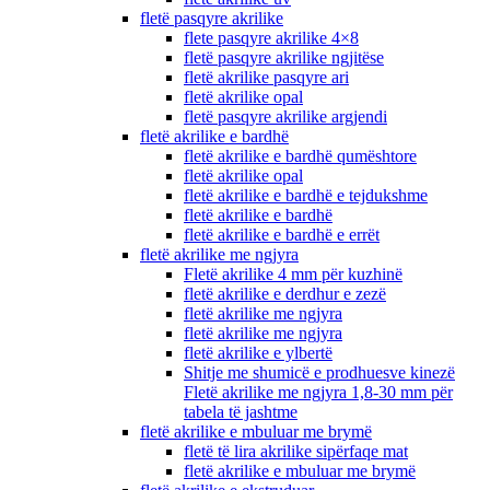
fletë pasqyre akrilike
flete pasqyre akrilike 4×8
fletë pasqyre akrilike ngjitëse
fletë akrilike pasqyre ari
fletë akrilike opal
fletë pasqyre akrilike argjendi
fletë akrilike e bardhë
fletë akrilike e bardhë qumështore
fletë akrilike opal
fletë akrilike e bardhë e tejdukshme
fletë akrilike e bardhë
fletë akrilike e bardhë e errët
fletë akrilike me ngjyra
Fletë akrilike 4 mm për kuzhinë
fletë akrilike e derdhur e zezë
fletë akrilike me ngjyra
fletë akrilike me ngjyra
fletë akrilike e ylbertë
Shitje me shumicë e prodhuesve kinezë
Fletë akrilike me ngjyra 1,8-30 mm për
tabela të jashtme
fletë akrilike e mbuluar me brymë
fletë të lira akrilike sipërfaqe mat
fletë akrilike e mbuluar me brymë