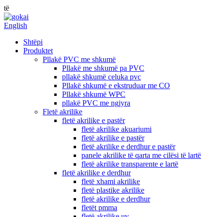
të
English
Shtëpi
Produktet
Pllakë PVC me shkumë
Pllakë me shkumë pa PVC
pllakë shkumë celuka pvc
Pllakë shkumë e ekstruduar me CO
Pllakë shkumë WPC
pllakë PVC me ngjyra
Fletë akrilike
fletë akrilike e pastër
fletë akrilike akuariumi
fletë akrilike e pastër
fletë akrilike e derdhur e pastër
panele akrilike të qarta me cilësi të lartë
fletë akrilike transparente e lartë
fletë akrilike e derdhur
fletë xhami akrilike
fletë plastike akrilike
fletë akrilike e derdhur
fletët pmma
fletë akrilike uv