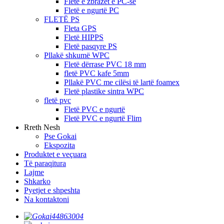
Fletë e zbrazët e PC-së
Fletë e ngurtë PC
FLETË PS
Fleta GPS
Fletë HIPPS
Fletë pasqyre PS
Pllakë shkumë WPC
Fletë dërrase PVC 18 mm
fletë PVC kafe 5mm
Pllakë PVC me cilësi të lartë foamex
Fletë plastike sintra WPC
fletë pvc
Fletë PVC e ngurtë
Fletë PVC e ngurtë Flim
Rreth Nesh
Pse Gokai
Ekspozita
Produktet e veçuara
Të paraqitura
Lajme
Shkarko
Pyetjet e shpeshta
Na kontaktoni