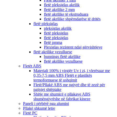
Fletë akrilike 1 mm
fletë pleksiglas akrilik
fletë akrilike 2 mm
fletë akrilike të ekstruduara
fletë akrilike shpërndarëse të dritës
fletë pleksiglas
pleksiglas akrilik
fletë pleksiglas
fletë pleksiglas
fletë pmma
Plexiglas rezistent ndaj gërvishtjeve
fletë akrilike vezulluese
bunnings fletë akrilike
fletë akrilike vezulluese
Fletët ABS
Materiali 100% i virgjër Uv i zi, i vlerësuar me
0,35-7,5 mm ABS Fletët e plastikës
termoformuese të ushqimit
Fletë/Pllakë ABS me ngjyrë dhe të zezë për
pajisjet shtëpiake
Shitje me shumicë e pllakave ABS
shumëngjyrëshe në fabrikat kineze
Paneli i përbërë nga alumini
Pllakë shkumë letre
Fletë PC