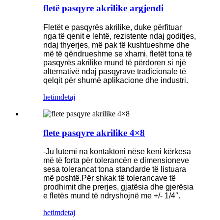
fletë pasqyre akrilike argjendi
Fletët e pasqyrës akrilike, duke përfituar
nga të qenit e lehtë, rezistente ndaj goditjes,
ndaj thyerjes, më pak të kushtueshme dhe
më të qëndrueshme se xhami, fletët tona të
pasqyrës akrilike mund të përdoren si një
alternativë ndaj pasqyrave tradicionale të
qelqit për shumë aplikacione dhe industri.
hetim
detaj
flete pasqyre akrilike 4×8
-Ju lutemi na kontaktoni nëse keni kërkesa
më të forta për tolerancën e dimensioneve
sesa tolerancat tona standarde të listuara
më poshtë.Për shkak të tolerancave të
prodhimit dhe prerjes, gjatësia dhe gjerësia
e fletës mund të ndryshojnë me +/- 1/4″.
hetim
detaj