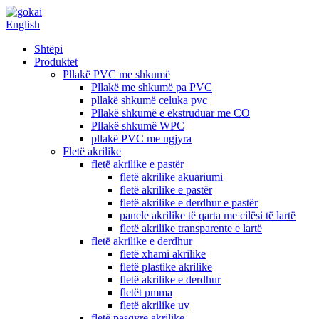
English
Shtëpi
Produktet
Pllakë PVC me shkumë
Pllakë me shkumë pa PVC
pllakë shkumë celuka pvc
Pllakë shkumë e ekstruduar me CO
Pllakë shkumë WPC
pllakë PVC me ngjyra
Fletë akrilike
fletë akrilike e pastër
fletë akrilike akuariumi
fletë akrilike e pastër
fletë akrilike e derdhur e pastër
panele akrilike të qarta me cilësi të lartë
fletë akrilike transparente e lartë
fletë akrilike e derdhur
fletë xhami akrilike
fletë plastike akrilike
fletë akrilike e derdhur
fletët pmma
fletë akrilike uv
fletë pasqyre akrilike