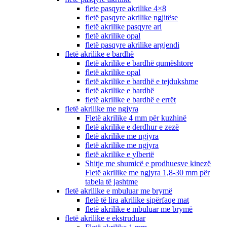
flete pasqyre akrilike 4×8
fletë pasqyre akrilike ngjitëse
fletë akrilike pasqyre ari
fletë akrilike opal
fletë pasqyre akrilike argjendi
fletë akrilike e bardhë
fletë akrilike e bardhë qumështore
fletë akrilike opal
fletë akrilike e bardhë e tejdukshme
fletë akrilike e bardhë
fletë akrilike e bardhë e errët
fletë akrilike me ngjyra
Fletë akrilike 4 mm për kuzhinë
fletë akrilike e derdhur e zezë
fletë akrilike me ngjyra
fletë akrilike me ngjyra
fletë akrilike e ylbertë
Shitje me shumicë e prodhuesve kinezë
Fletë akrilike me ngjyra 1,8-30 mm për
tabela të jashtme
fletë akrilike e mbuluar me brymë
fletë të lira akrilike sipërfaqe mat
fletë akrilike e mbuluar me brymë
fletë akrilike e ekstruduar