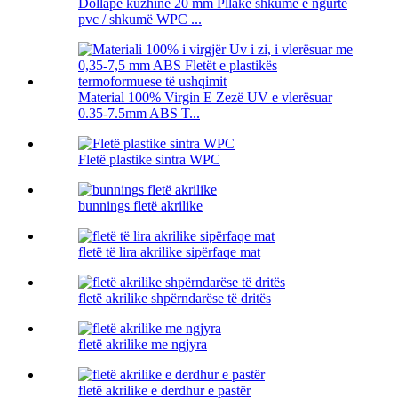
Dollapë kuzhine 20 mm Pllakë shkumë e ngurtë
pvc / shkumë WPC ...
Material 100% Virgin E Zezë UV e vlerësuar
0.35-7.5mm ABS T...
Fletë plastike sintra WPC
bunnings fletë akrilike
fletë të lira akrilike sipërfaqe mat
fletë akrilike shpërndarëse të dritës
fletë akrilike me ngjyra
fletë akrilike e derdhur e pastër