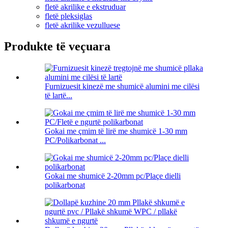
fletë akrilike e ekstruduar
fletë pleksiglas
fletë akrilike vezulluese
Produkte të veçuara
Furnizuesit kinezë me shumicë alumini me cilësi
të lartë...
Gokai me çmim të lirë me shumicë 1-30 mm
PC/Polikarbonat ...
Gokai me shumicë 2-20mm pc/Plaçe dielli
polikarbonat