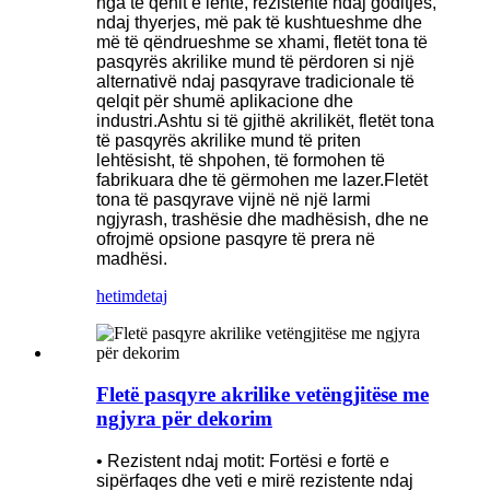
nga të qenit e lehtë, rezistente ndaj goditjes,
ndaj thyerjes, më pak të kushtueshme dhe
më të qëndrueshme se xhami, fletët tona të
pasqyrës akrilike mund të përdoren si një
alternativë ndaj pasqyrave tradicionale të
qelqit për shumë aplikacione dhe
industri.Ashtu si të gjithë akrilikët, fletët tona
të pasqyrës akrilike mund të priten
lehtësisht, të shpohen, të formohen të
fabrikuara dhe të gërmohen me lazer.Fletët
tona të pasqyrave vijnë në një larmi
ngjyrash, trashësie dhe madhësish, dhe ne
ofrojmë opsione pasqyre të prera në
madhësi.
hetim
detaj
Fletë pasqyre akrilike vetëngjitëse me
ngjyra për dekorim
• Rezistent ndaj motit: Fortësi e fortë e
sipërfaqes dhe veti e mirë rezistente ndaj