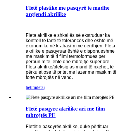
Fletë plastike me pasqyrë të madhe
argjendi akrilike
Fleta akrilike e shkallës së ekstruduar ka
kontroll të lartë të tolerancës dhe është më
ekonomike në krahasim me derdhjen. Fleta
akrilike e pasqyruar është e disponueshme
me maskim të ri filmi termoformues për
përpunim të lehtë dhe mbrojtje superiore.
Fleta akrilike/pleksiglas mund të nxehet, të
përkulet ose të pritet me lazer me maskim të
fortë mbrojtës në vend.
hetim
detaj
Fletë pasqyre akrilike ari me film
mbrojtës PE
Fletët e pasqyrës akrilike, duke përfituar