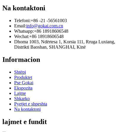
Na kontaktoni
Telefoni:
+86 -21 -56561003
Email:
info@gokai.com.cn
Whatsapp:
+86 18918606548
Wechat:
+86 18918606548
Dhoma 1003, Ndërtesa 1, Korsia 111, Rruga Luxiang,
Distrikti Baoshan, SHANGHAI, Kinë
Informacion
Shtëpi
Produktet
Pse Gokai
Ekspozita
Lajme
Shkarko
Pyetjet e shpeshta
Na kontaktoni
lajmet e fundit