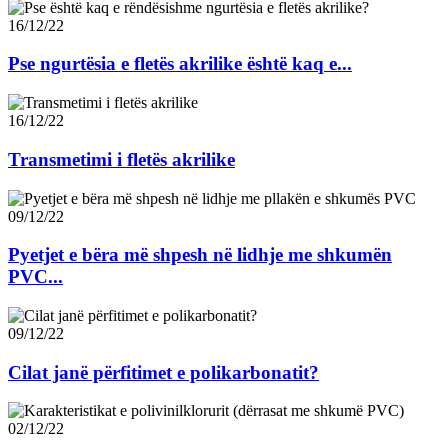
16/12/22
Pse ngurtësia e fletës akrilike është kaq e...
16/12/22
Transmetimi i fletës akrilike
09/12/22
Pyetjet e bëra më shpesh në lidhje me shkumën
PVC...
09/12/22
Cilat janë përfitimet e polikarbonatit?
02/12/22