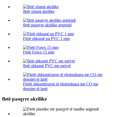
fletë xhami akrilike
fletë pasqyre akrilike argjendi
Fletë shkumë pa PVC 1 mm
Fletë Forex 15 mm
fletë shkumë PVC me ngjyrë
Fletët shkumëzuese të ekstruduara me CO me
densitet të lartë
fletë pasqyre akrilike