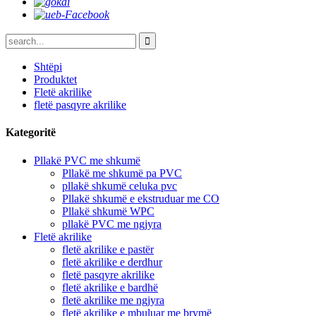
Shtëpi
Produktet
Fletë akrilike
fletë pasqyre akrilike
Kategoritë
Pllakë PVC me shkumë
Pllakë me shkumë pa PVC
pllakë shkumë celuka pvc
Pllakë shkumë e ekstruduar me CO
Pllakë shkumë WPC
pllakë PVC me ngjyra
Fletë akrilike
fletë akrilike e pastër
fletë akrilike e derdhur
fletë pasqyre akrilike
fletë akrilike e bardhë
fletë akrilike me ngjyra
fletë akrilike e mbuluar me brymë