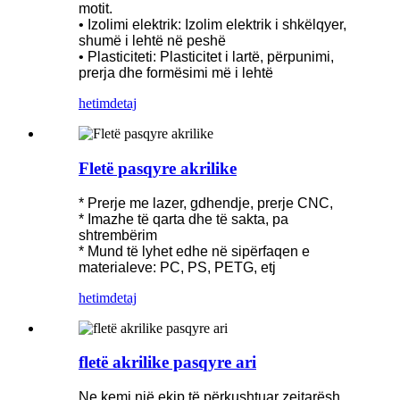
motit.
• Izolimi elektrik: Izolim elektrik i shkëlqyer,
shumë i lehtë në peshë
• Plasticiteti: Plasticitet i lartë, përpunimi,
prerja dhe formësimi më i lehtë
hetim
detaj
Fletë pasqyre akrilike
* Prerje me lazer, gdhendje, prerje CNC,
* Imazhe të qarta dhe të sakta, pa
shtrembërim
* Mund të lyhet edhe në sipërfaqen e
materialeve: PC, PS, PETG, etj
hetim
detaj
fletë akrilike pasqyre ari
Ne kemi një ekip të përkushtuar zejtarësh