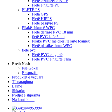
Fletë e zbrazët e PC-së
Fletë e ngurtë PC
FLETË PS
Fleta GPS
Fletë HIPPS
Fletë pasqyre PS
Pllakë shkumë WPC
Fletë dërrase PVC 18 mm
fletë PVC kafe 5mm
Pllakë PVC me cilësi të lartë foamex
Fletë plastike sintra WPC
fletë pvc
Fletë PVC e ngurtë
Fletë PVC e ngurtë Flim
Rreth Nesh
Pse Gokai
Ekspozita
Produktet e veçuara
Të paraqitura
Lajme
Shkarko
Pyetjet e shpeshta
Na kontaktoni