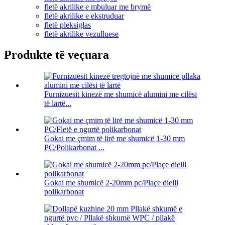
fletë akrilike e mbuluar me brymë
fletë akrilike e ekstruduar
fletë pleksiglas
fletë akrilike vezulluese
Produkte të veçuara
Furnizuesit kinezë me shumicë alumini me cilësi
të lartë...
Gokai me çmim të lirë me shumicë 1-30 mm
PC/Polikarbonat ...
Gokai me shumicë 2-20mm pc/Plaçe dielli
polikarbonat