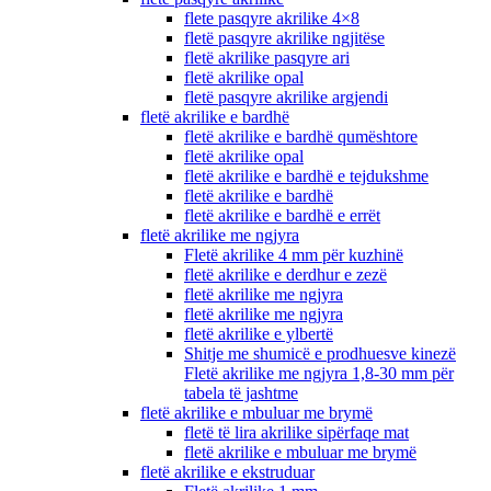
flete pasqyre akrilike 4×8
fletë pasqyre akrilike ngjitëse
fletë akrilike pasqyre ari
fletë akrilike opal
fletë pasqyre akrilike argjendi
fletë akrilike e bardhë
fletë akrilike e bardhë qumështore
fletë akrilike opal
fletë akrilike e bardhë e tejdukshme
fletë akrilike e bardhë
fletë akrilike e bardhë e errët
fletë akrilike me ngjyra
Fletë akrilike 4 mm për kuzhinë
fletë akrilike e derdhur e zezë
fletë akrilike me ngjyra
fletë akrilike me ngjyra
fletë akrilike e ylbertë
Shitje me shumicë e prodhuesve kinezë
Fletë akrilike me ngjyra 1,8-30 mm për
tabela të jashtme
fletë akrilike e mbuluar me brymë
fletë të lira akrilike sipërfaqe mat
fletë akrilike e mbuluar me brymë
fletë akrilike e ekstruduar