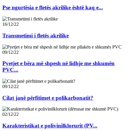
Pse ngurtësia e fletës akrilike është kaq e...
16/12/22
Transmetimi i fletës akrilike
09/12/22
Pyetjet e bëra më shpesh në lidhje me shkumën
PVC...
09/12/22
Cilat janë përfitimet e polikarbonatit?
02/12/22
Karakteristikat e polivinilklorurit (PV...