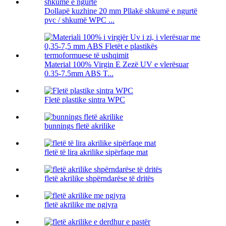
Dollapë kuzhine 20 mm Pllakë shkumë e ngurtë
pvc / shkumë WPC ...
Material 100% Virgin E Zezë UV e vlerësuar
0.35-7.5mm ABS T...
Fletë plastike sintra WPC
bunnings fletë akrilike
fletë të lira akrilike sipërfaqe mat
fletë akrilike shpërndarëse të dritës
fletë akrilike me ngjyra