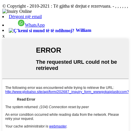
© Copyright - 2010-2021 : Të gjitha të drejtat e rezervuara.
- , , , , , ,
Dërgoni një email
WhatsApp
William
x