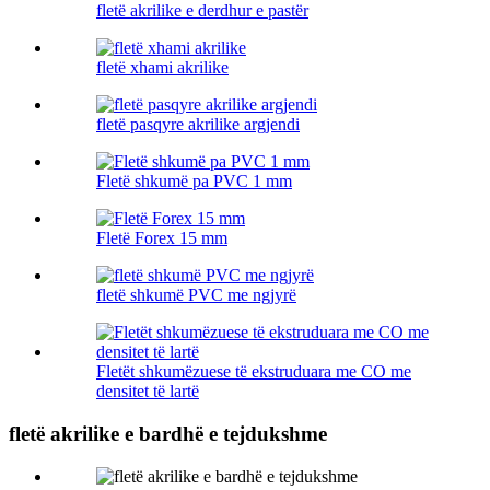
fletë akrilike e derdhur e pastër
fletë xhami akrilike
fletë pasqyre akrilike argjendi
Fletë shkumë pa PVC 1 mm
Fletë Forex 15 mm
fletë shkumë PVC me ngjyrë
Fletët shkumëzuese të ekstruduara me CO me
densitet të lartë
fletë akrilike e bardhë e tejdukshme