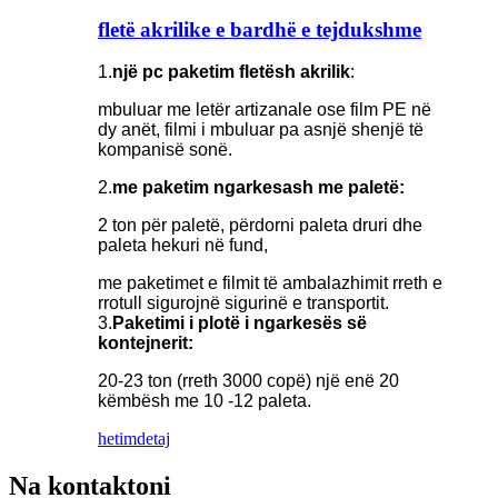
fletë akrilike e bardhë e tejdukshme
1.
një pc paketim fletësh akrilik
:
mbuluar me letër artizanale ose film PE në
dy anët, filmi i mbuluar pa asnjë shenjë të
kompanisë sonë.
2.
me paketim ngarkesash me paletë:
2 ton për paletë, përdorni paleta druri dhe
paleta hekuri në fund,
me paketimet e filmit të ambalazhimit rreth e
rrotull sigurojnë sigurinë e transportit.
3.
Paketimi i plotë i ngarkesës së
kontejnerit:
20-23 ton (rreth 3000 copë) një enë 20
këmbësh me 10 -12 paleta.
hetim
detaj
Na kontaktoni