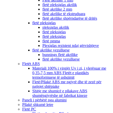
Fletë akrilike 1 mm
fletë pleksiglas akrilik
fletë akrilike 2 mm
fletë akrilike të ekstruduara
fletë akrilike shpërndarëse të dritës
fletë pleksiglas
pleksiglas akrilik
fletë pleksiglas
fletë pleksiglas
fletë pmma
Plexiglas rezistent ndaj gërvishtjeve
fletë akrilike vezulluese
bunnings fletë akrilike
fletë akrilike vezulluese
Fletët ABS
Materiali 100% i virgjër Uv i zi, i vlerësuar me
0,35-7,5 mm ABS Fletët e plastikës
termoformuese të ushqimit
Fletë/Pllakë ABS me ngjyrë dhe të zezë për
pajisjet shtëpiake
Shitje me shumicë e pllakave ABS
shumëngjyrëshe në fabrikat kineze
Paneli i përbërë nga alumini
Pllakë shkumë letre
Fletë PC