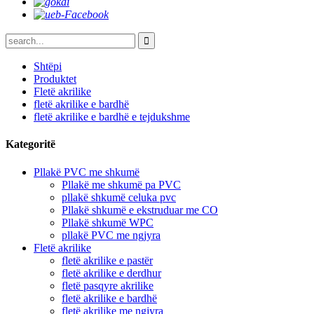
Shtëpi
Produktet
Fletë akrilike
fletë akrilike e bardhë
fletë akrilike e bardhë e tejdukshme
Kategoritë
Pllakë PVC me shkumë
Pllakë me shkumë pa PVC
pllakë shkumë celuka pvc
Pllakë shkumë e ekstruduar me CO
Pllakë shkumë WPC
pllakë PVC me ngjyra
Fletë akrilike
fletë akrilike e pastër
fletë akrilike e derdhur
fletë pasqyre akrilike
fletë akrilike e bardhë
fletë akrilike me ngjyra