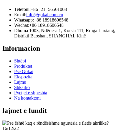
Telefoni:
+86 -21 -56561003
Email:
info@gokai.com.cn
Whatsapp:
+86 18918606548
Wechat:
+86 18918606548
Dhoma 1003, Ndërtesa 1, Korsia 111, Rruga Luxiang,
Distrikti Baoshan, SHANGHAI, Kinë
Informacion
Shtëpi
Produktet
Pse Gokai
Ekspozita
Lajme
Shkarko
Pyetjet e shpeshta
Na kontaktoni
lajmet e fundit
16/12/22