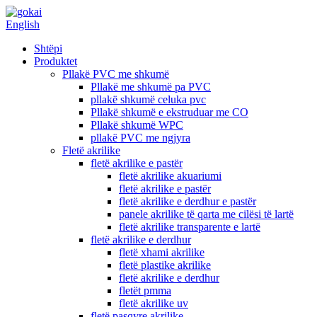
English
Shtëpi
Produktet
Pllakë PVC me shkumë
Pllakë me shkumë pa PVC
pllakë shkumë celuka pvc
Pllakë shkumë e ekstruduar me CO
Pllakë shkumë WPC
pllakë PVC me ngjyra
Fletë akrilike
fletë akrilike e pastër
fletë akrilike akuariumi
fletë akrilike e pastër
fletë akrilike e derdhur e pastër
panele akrilike të qarta me cilësi të lartë
fletë akrilike transparente e lartë
fletë akrilike e derdhur
fletë xhami akrilike
fletë plastike akrilike
fletë akrilike e derdhur
fletët pmma
fletë akrilike uv
fletë pasqyre akrilike