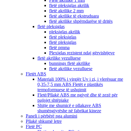
Fletë akrilike 1 mm
fletë pleksiglas akrilik
fletë akrilike 2 mm
fletë akrilike të ekstruduara
fletë akrilike shpërndarëse të dritës
fletë pleksiglas
pleksiglas akrilik
fletë pleksiglas
fletë pleksiglas
fletë pmma
Plexiglas rezistent ndaj gërvishtjeve
fletë akrilike vezulluese
bunnings fletë akrilike
fletë akrilike vezulluese
Fletët ABS
Materiali 100% i virgjër Uv i zi, i vlerësuar me
0,35-7,5 mm ABS Fletët e plastikës
termoformuese të ushqimit
Fletë/Pllakë ABS me ngjyrë dhe të zezë për
pajisjet shtëpiake
Shitje me shumicë e pllakave ABS
shumëngjyrëshe në fabrikat kineze
Paneli i përbërë nga alumini
Pllakë shkumë letre
Fletë PC