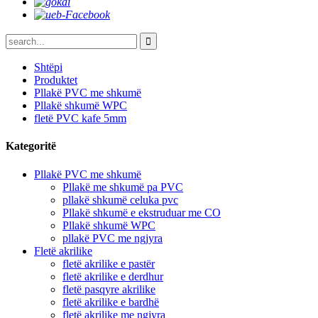
Shtëpi
Produktet
Pllakë PVC me shkumë
Pllakë shkumë WPC
fletë PVC kafe 5mm
Kategoritë
Pllakë PVC me shkumë
Pllakë me shkumë pa PVC
pllakë shkumë celuka pvc
Pllakë shkumë e ekstruduar me CO
Pllakë shkumë WPC
pllakë PVC me ngjyra
Fletë akrilike
fletë akrilike e pastër
fletë akrilike e derdhur
fletë pasqyre akrilike
fletë akrilike e bardhë
fletë akrilike me ngjyra