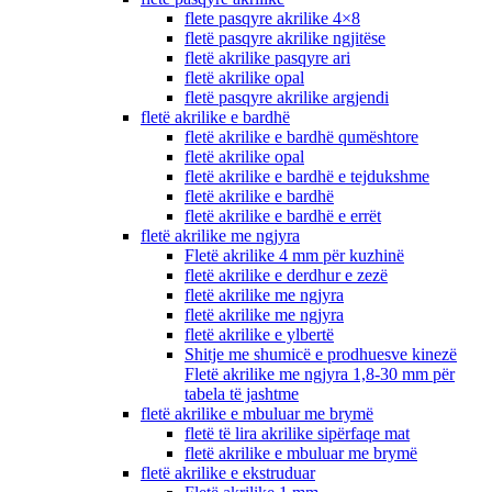
flete pasqyre akrilike 4×8
fletë pasqyre akrilike ngjitëse
fletë akrilike pasqyre ari
fletë akrilike opal
fletë pasqyre akrilike argjendi
fletë akrilike e bardhë
fletë akrilike e bardhë qumështore
fletë akrilike opal
fletë akrilike e bardhë e tejdukshme
fletë akrilike e bardhë
fletë akrilike e bardhë e errët
fletë akrilike me ngjyra
Fletë akrilike 4 mm për kuzhinë
fletë akrilike e derdhur e zezë
fletë akrilike me ngjyra
fletë akrilike me ngjyra
fletë akrilike e ylbertë
Shitje me shumicë e prodhuesve kinezë
Fletë akrilike me ngjyra 1,8-30 mm për
tabela të jashtme
fletë akrilike e mbuluar me brymë
fletë të lira akrilike sipërfaqe mat
fletë akrilike e mbuluar me brymë
fletë akrilike e ekstruduar