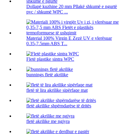
Dollapë kuzhine 20 mm Pllakë shkumë e ngurtë
pvc / shkumë WPC ...
Material 100% Virgin E Zezë UV e vlerësuar
0.35-7.5mm ABS T...
Fletë plastike sintra WPC
bunnings fletë akrilike
fletë të lira akrilike sipërfaqe mat
fletë akrilike shpërndarëse të dritës
fletë akrilike me ngjyra