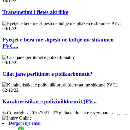
16/12/22
Transmetimi i fletës akrilike
09/12/22
Pyetjet e bëra më shpesh në lidhje me shkumën
PVC...
09/12/22
Cilat janë përfitimet e polikarbonatit?
02/12/22
Karakteristikat e polivinilklorurit (PV...
© Copyright - 2010-2021 : Të gjitha të drejtat e rezervuara.
- , , , , , ,
Dërgoni një email