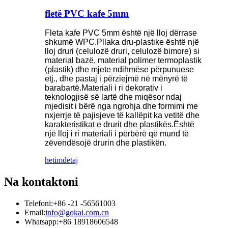
fletë PVC kafe 5mm
Fleta kafe PVC 5mm është një lloj dërrase
shkumë WPC.Pllaka dru-plastike është një
lloj druri (celulozë druri, celulozë bimore) si
material bazë, material polimer termoplastik
(plastik) dhe mjete ndihmëse përpunuese
etj., dhe pastaj i përziejmë në mënyrë të
barabartë.Materiali i ri dekorativ i
teknologjisë së lartë dhe miqësor ndaj
mjedisit i bërë nga ngrohja dhe formimi me
nxjerrje të pajisjeve të kallëpit ka vetitë dhe
karakteristikat e drurit dhe plastikës.Është
një lloj i ri materiali i përbërë që mund të
zëvendësojë drurin dhe plastikën.
hetim
detaj
Na kontaktoni
Telefoni:
+86 -21 -56561003
Email:
info@gokai.com.cn
Whatsapp:
+86 18918606548