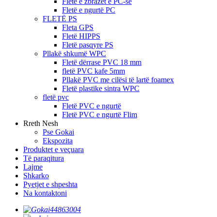
Fletë e zbrazët e PC-së
Fletë e ngurtë PC
FLETË PS
Fleta GPS
Fletë HIPPS
Fletë pasqyre PS
Pllakë shkumë WPC
Fletë dërrase PVC 18 mm
fletë PVC kafe 5mm
Pllakë PVC me cilësi të lartë foamex
Fletë plastike sintra WPC
fletë pvc
Fletë PVC e ngurtë
Fletë PVC e ngurtë Flim
Rreth Nesh
Pse Gokai
Ekspozita
Produktet e veçuara
Të paraqitura
Lajme
Shkarko
Pyetjet e shpeshta
Na kontaktoni