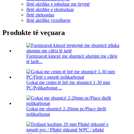
fletë akrilike e mbuluar me brymë
fletë akrilike e ekstruduar
fletë pleksiglas
fletë akrilike vezulluese
Produkte të veçuara
Furnizuesit kinezë me shumicë alumini me cilësi
të lartë...
Gokai me çmim të lirë me shumicë 1-30 mm
PC/Polikarbonat ...
Gokai me shumicë 2-20mm pc/Plaçe dielli
polikarbonat