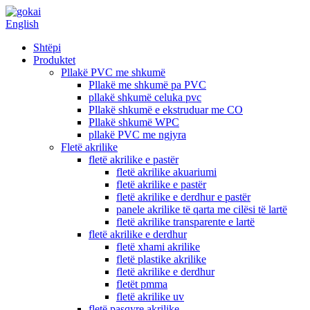
English
Shtëpi
Produktet
Pllakë PVC me shkumë
Pllakë me shkumë pa PVC
pllakë shkumë celuka pvc
Pllakë shkumë e ekstruduar me CO
Pllakë shkumë WPC
pllakë PVC me ngjyra
Fletë akrilike
fletë akrilike e pastër
fletë akrilike akuariumi
fletë akrilike e pastër
fletë akrilike e derdhur e pastër
panele akrilike të qarta me cilësi të lartë
fletë akrilike transparente e lartë
fletë akrilike e derdhur
fletë xhami akrilike
fletë plastike akrilike
fletë akrilike e derdhur
fletët pmma
fletë akrilike uv
fletë pasqyre akrilike