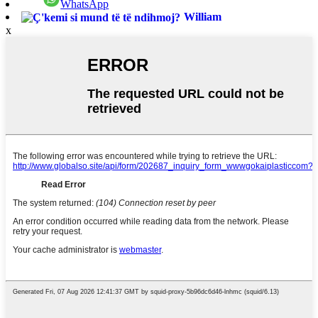
WhatsApp
William
x