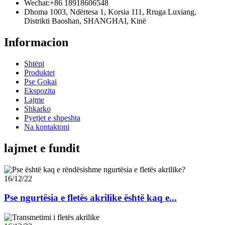
Wechat:
+86 18918606548
Dhoma 1003, Ndërtesa 1, Korsia 111, Rruga Luxiang,
Distrikti Baoshan, SHANGHAI, Kinë
Informacion
Shtëpi
Produktet
Pse Gokai
Ekspozita
Lajme
Shkarko
Pyetjet e shpeshta
Na kontaktoni
lajmet e fundit
16/12/22
Pse ngurtësia e fletës akrilike është kaq e...