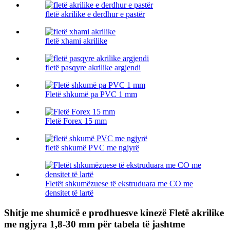
fletë akrilike e derdhur e pastër
fletë xhami akrilike
fletë pasqyre akrilike argjendi
Fletë shkumë pa PVC 1 mm
Fletë Forex 15 mm
fletë shkumë PVC me ngjyrë
Fletët shkumëzuese të ekstruduara me CO me
densitet të lartë
Shitje me shumicë e prodhuesve kinezë Fletë akrilike
me ngjyra 1,8-30 mm për tabela të jashtme