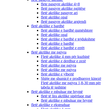
flete pasqyre akrilike 4×8
fletë pasqyre akrilike ngjitëse
fletë akrilike pasqyre ari
fletë akrilike opal
fletë pasqyre akrilike argjendi
fletë akrilike e bardhë
fletë akrilike e bardhë qumështore
fletë akrilike opal
fletë akrilike e bardhë e tejdukshme
fletë akrilike e bardhë
fletë akrilike e bardhë e errët
fletë akrilike me ngjyra
Fletë akrilike 4 mm për kuzhinë
fletë akrilike e derdhur e zezë
fletë akrilike me ngjyra
fletë akrilike me ngjyra
fletë akrilike e ylbertë
Shitje me shumicë e prodhuesve kinezë
Fletë akrilike me ngjyra 1,8-30 mm për
tabela të jashtme
fletë akrilike e mbuluar me brymë
fletë të lira akrilike sipërfaqe mat
fletë akrilike e mbuluar me brymë
fletë akrilike e ekstruduar