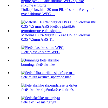
Dollapë kuzhine 20 mm Pllakë shkumë e ngurtë
pvc / shkumë WPC ...
Material 100% Virgin E Zezë UV e vlerësuar
0.35-7.5mm ABS T...
Fletë plastike sintra WPC
bunnings fletë akrilike
fletë të lira akrilike sipërfaqe mat
fletë akrilike shpërndarëse të dritës
fletë akrilike me ngjyra