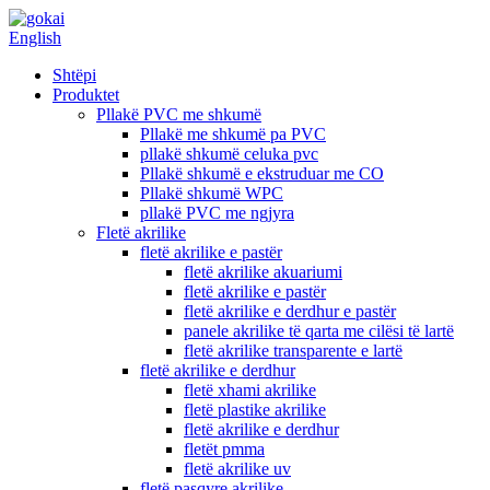
English
Shtëpi
Produktet
Pllakë PVC me shkumë
Pllakë me shkumë pa PVC
pllakë shkumë celuka pvc
Pllakë shkumë e ekstruduar me CO
Pllakë shkumë WPC
pllakë PVC me ngjyra
Fletë akrilike
fletë akrilike e pastër
fletë akrilike akuariumi
fletë akrilike e pastër
fletë akrilike e derdhur e pastër
panele akrilike të qarta me cilësi të lartë
fletë akrilike transparente e lartë
fletë akrilike e derdhur
fletë xhami akrilike
fletë plastike akrilike
fletë akrilike e derdhur
fletët pmma
fletë akrilike uv
fletë pasqyre akrilike