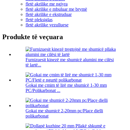
fletë akrilike me ngjyra
fletë akrilike e mbuluar me brymë
fletë akrilike e ekstruduar
fletë pleksiglas
fletë akrilike vezulluese
Produkte të veçuara
Furnizuesit kinezë me shumicë alumini me cilësi
të lartë...
Gokai me çmim të lirë me shumicë 1-30 mm
PC/Polikarbonat ...
Gokai me shumicë 2-20mm pc/Plaçe dielli
polikarbonat