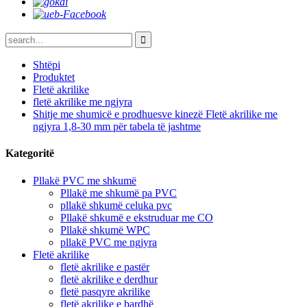
Shtëpi
Produktet
Fletë akrilike
fletë akrilike me ngjyra
Shitje me shumicë e prodhuesve kinezë Fletë akrilike me
ngjyra 1,8-30 mm për tabela të jashtme
Kategoritë
Pllakë PVC me shkumë
Pllakë me shkumë pa PVC
pllakë shkumë celuka pvc
Pllakë shkumë e ekstruduar me CO
Pllakë shkumë WPC
pllakë PVC me ngjyra
Fletë akrilike
fletë akrilike e pastër
fletë akrilike e derdhur
fletë pasqyre akrilike
fletë akrilike e bardhë