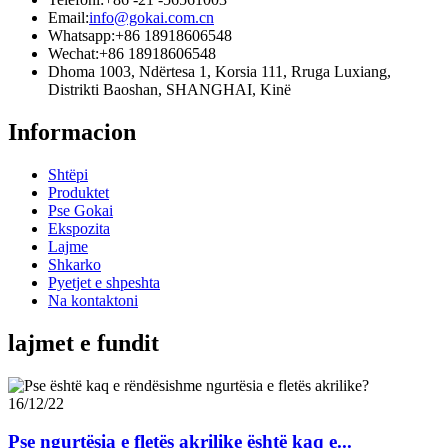
Email:
info@gokai.com.cn
Whatsapp:
+86 18918606548
Wechat:
+86 18918606548
Dhoma 1003, Ndërtesa 1, Korsia 111, Rruga Luxiang,
Distrikti Baoshan, SHANGHAI, Kinë
Informacion
Shtëpi
Produktet
Pse Gokai
Ekspozita
Lajme
Shkarko
Pyetjet e shpeshta
Na kontaktoni
lajmet e fundit
16/12/22
Pse ngurtësia e fletës akrilike është kaq e...