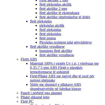
Fletë akrilike 1 mm
fletë pleksiglas akrilik
fletë akrilike 2 mm
fletë akrilike të ekstruduara
fletë akrilike shpërndarëse të dritës
fletë pleksiglas
pleksiglas akrilik
fletë pleksiglas
fletë pleksiglas
fletë pmma
Plexiglas rezistent ndaj gërvishtjeve
fletë akrilike vezulluese
bunnings fletë akrilike
fletë akrilike vezulluese
Fletët ABS
Materiali 100% i virgjër Uv i zi, i vlerësuar me
0,35-7,5 mm ABS Fletët e plastikës
termoformuese të ushqimit
Fletë/Pllakë ABS me ngjyrë dhe të zezë për
pajisjet shtëpiake
Shitje me shumicë e pllakave ABS
shumëngjyrëshe në fabrikat kineze
Paneli i përbërë nga alumini
Pllakë shkumë letre
Fletë PC