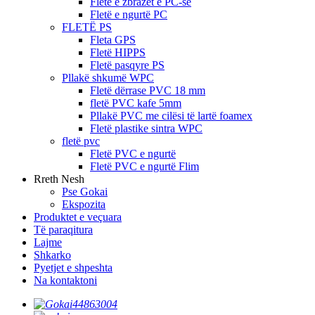
Fletë e zbrazët e PC-së
Fletë e ngurtë PC
FLETË PS
Fleta GPS
Fletë HIPPS
Fletë pasqyre PS
Pllakë shkumë WPC
Fletë dërrase PVC 18 mm
fletë PVC kafe 5mm
Pllakë PVC me cilësi të lartë foamex
Fletë plastike sintra WPC
fletë pvc
Fletë PVC e ngurtë
Fletë PVC e ngurtë Flim
Rreth Nesh
Pse Gokai
Ekspozita
Produktet e veçuara
Të paraqitura
Lajme
Shkarko
Pyetjet e shpeshta
Na kontaktoni