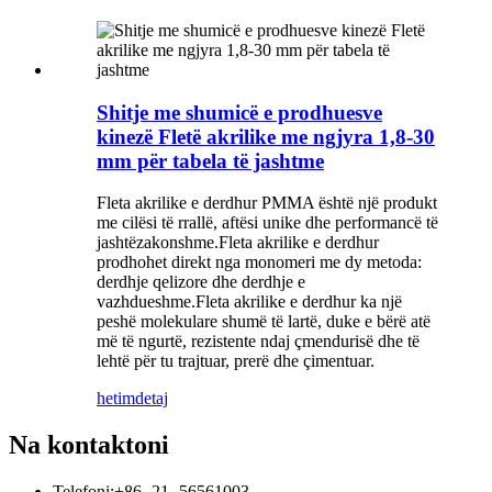
Shitje me shumicë e prodhuesve
kinezë Fletë akrilike me ngjyra 1,8-30
mm për tabela të jashtme
Fleta akrilike e derdhur PMMA është një produkt
me cilësi të rrallë, aftësi unike dhe performancë të
jashtëzakonshme.Fleta akrilike e derdhur
prodhohet direkt nga monomeri me dy metoda:
derdhje qelizore dhe derdhje e
vazhdueshme.Fleta akrilike e derdhur ka një
peshë molekulare shumë të lartë, duke e bërë atë
më të ngurtë, rezistente ndaj çmendurisë dhe të
lehtë për tu trajtuar, prerë dhe çimentuar.
hetim
detaj
Na kontaktoni
Telefoni:
+86 -21 -56561003