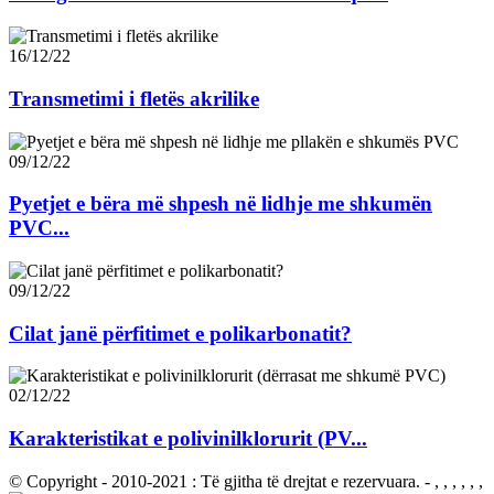
16/12/22
Transmetimi i fletës akrilike
09/12/22
Pyetjet e bëra më shpesh në lidhje me shkumën
PVC...
09/12/22
Cilat janë përfitimet e polikarbonatit?
02/12/22
Karakteristikat e polivinilklorurit (PV...
© Copyright - 2010-2021 : Të gjitha të drejtat e rezervuara.
- , , , , , ,