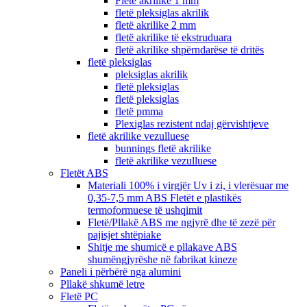
Fletë akrilike 1 mm
fletë pleksiglas akrilik
fletë akrilike 2 mm
fletë akrilike të ekstruduara
fletë akrilike shpërndarëse të dritës
fletë pleksiglas
pleksiglas akrilik
fletë pleksiglas
fletë pleksiglas
fletë pmma
Plexiglas rezistent ndaj gërvishtjeve
fletë akrilike vezulluese
bunnings fletë akrilike
fletë akrilike vezulluese
Fletët ABS
Materiali 100% i virgjër Uv i zi, i vlerësuar me
0,35-7,5 mm ABS Fletët e plastikës
termoformuese të ushqimit
Fletë/Pllakë ABS me ngjyrë dhe të zezë për
pajisjet shtëpiake
Shitje me shumicë e pllakave ABS
shumëngjyrëshe në fabrikat kineze
Paneli i përbërë nga alumini
Pllakë shkumë letre
Fletë PC