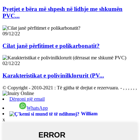
Pyetjet e bëra më shpesh në lidhje me shkumën
PVC...
09/12/22
Cilat janë përfitimet e polikarbonatit?
02/12/22
Karakteristikat e polivinilklorurit (PV...
© Copyright - 2010-2021 : Të gjitha të drejtat e rezervuara.
- , , , , , ,
Dërgoni një email
WhatsApp
William
x