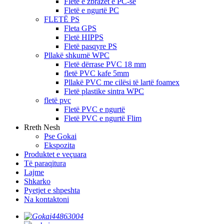
Fletë e zbrazët e PC-së
Fletë e ngurtë PC
FLETË PS
Fleta GPS
Fletë HIPPS
Fletë pasqyre PS
Pllakë shkumë WPC
Fletë dërrase PVC 18 mm
fletë PVC kafe 5mm
Pllakë PVC me cilësi të lartë foamex
Fletë plastike sintra WPC
fletë pvc
Fletë PVC e ngurtë
Fletë PVC e ngurtë Flim
Rreth Nesh
Pse Gokai
Ekspozita
Produktet e veçuara
Të paraqitura
Lajme
Shkarko
Pyetjet e shpeshta
Na kontaktoni