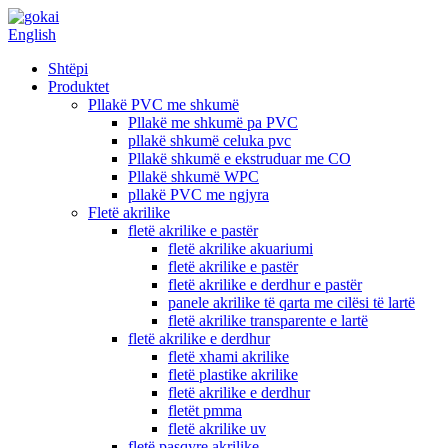
English
Shtëpi
Produktet
Pllakë PVC me shkumë
Pllakë me shkumë pa PVC
pllakë shkumë celuka pvc
Pllakë shkumë e ekstruduar me CO
Pllakë shkumë WPC
pllakë PVC me ngjyra
Fletë akrilike
fletë akrilike e pastër
fletë akrilike akuariumi
fletë akrilike e pastër
fletë akrilike e derdhur e pastër
panele akrilike të qarta me cilësi të lartë
fletë akrilike transparente e lartë
fletë akrilike e derdhur
fletë xhami akrilike
fletë plastike akrilike
fletë akrilike e derdhur
fletët pmma
fletë akrilike uv
fletë pasqyre akrilike