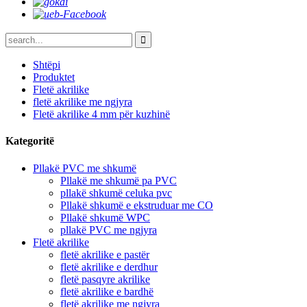
Shtëpi
Produktet
Fletë akrilike
fletë akrilike me ngjyra
Fletë akrilike 4 mm për kuzhinë
Kategoritë
Pllakë PVC me shkumë
Pllakë me shkumë pa PVC
pllakë shkumë celuka pvc
Pllakë shkumë e ekstruduar me CO
Pllakë shkumë WPC
pllakë PVC me ngjyra
Fletë akrilike
fletë akrilike e pastër
fletë akrilike e derdhur
fletë pasqyre akrilike
fletë akrilike e bardhë
fletë akrilike me ngjyra