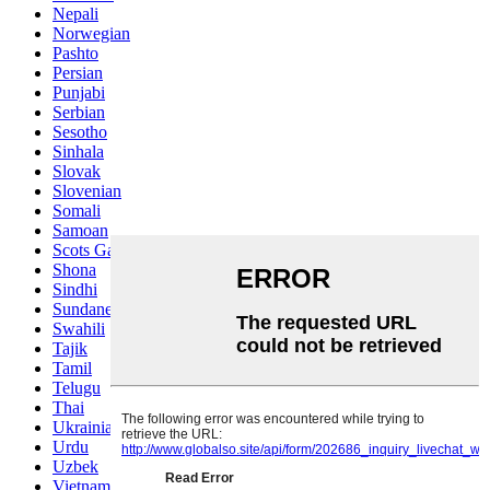
Nepali
Norwegian
Pashto
Persian
Punjabi
Serbian
Sesotho
Sinhala
Slovak
Slovenian
Somali
Samoan
Scots Gaelic
Shona
Sindhi
Sundanese
Swahili
Tajik
Tamil
Telugu
Thai
Ukrainian
Urdu
Uzbek
Vietnamese