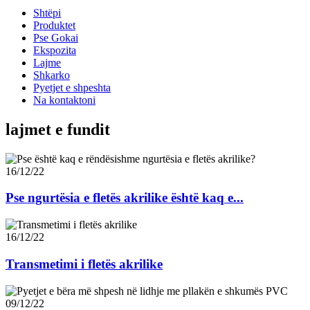
Shtëpi
Produktet
Pse Gokai
Ekspozita
Lajme
Shkarko
Pyetjet e shpeshta
Na kontaktoni
lajmet e fundit
16/12/22
Pse ngurtësia e fletës akrilike është kaq e...
16/12/22
Transmetimi i fletës akrilike
09/12/22