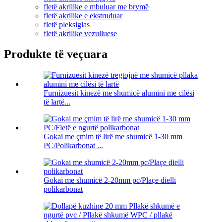
fletë akrilike e mbuluar me brymë
fletë akrilike e ekstruduar
fletë pleksiglas
fletë akrilike vezulluese
Produkte të veçuara
Furnizuesit kinezë me shumicë alumini me cilësi
të lartë...
Gokai me çmim të lirë me shumicë 1-30 mm
PC/Polikarbonat ...
Gokai me shumicë 2-20mm pc/Plaçe dielli
polikarbonat