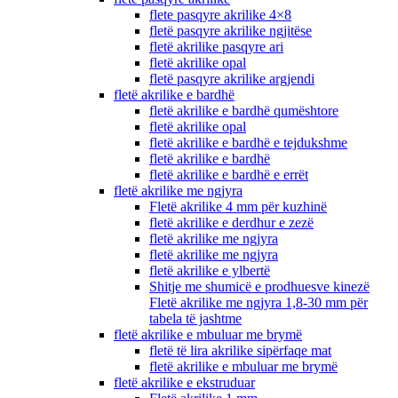
flete pasqyre akrilike 4×8
fletë pasqyre akrilike ngjitëse
fletë akrilike pasqyre ari
fletë akrilike opal
fletë pasqyre akrilike argjendi
fletë akrilike e bardhë
fletë akrilike e bardhë qumështore
fletë akrilike opal
fletë akrilike e bardhë e tejdukshme
fletë akrilike e bardhë
fletë akrilike e bardhë e errët
fletë akrilike me ngjyra
Fletë akrilike 4 mm për kuzhinë
fletë akrilike e derdhur e zezë
fletë akrilike me ngjyra
fletë akrilike me ngjyra
fletë akrilike e ylbertë
Shitje me shumicë e prodhuesve kinezë
Fletë akrilike me ngjyra 1,8-30 mm për
tabela të jashtme
fletë akrilike e mbuluar me brymë
fletë të lira akrilike sipërfaqe mat
fletë akrilike e mbuluar me brymë
fletë akrilike e ekstruduar