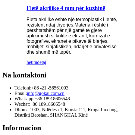
Fletë akrilike 4 mm për kuzhinë
Fleta akrilike është një termoplastik i lehtë,
rezistent ndaj thyerjes.Materiali është i
përshtatshëm për një gamë të gjerë
aplikimesh si kutitë e ekranit, kornizat e
fotografive, ekranet e pikave të blerjes,
mobiljet, sinjalistikën, ndarjet e privatësisë
dhe shumë më tepër.
hetim
detaj
Na kontaktoni
Telefoni:
+86 -21 -56561003
Email:
info@gokai.com.cn
Whatsapp:
+86 18918606548
Wechat:
+86 18918606548
Dhoma 1003, Ndërtesa 1, Korsia 111, Rruga Luxiang,
Distrikti Baoshan, SHANGHAI, Kinë
Informacion