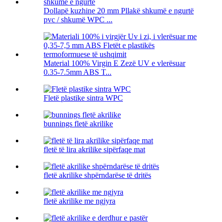
Dollapë kuzhine 20 mm Pllakë shkumë e ngurtë
pvc / shkumë WPC ...
Material 100% Virgin E Zezë UV e vlerësuar
0.35-7.5mm ABS T...
Fletë plastike sintra WPC
bunnings fletë akrilike
fletë të lira akrilike sipërfaqe mat
fletë akrilike shpërndarëse të dritës
fletë akrilike me ngjyra