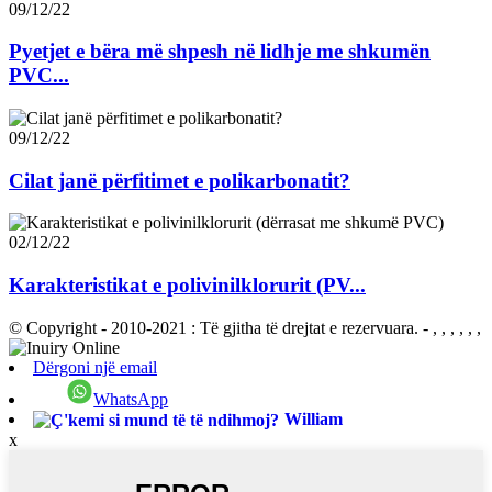
09/12/22
Pyetjet e bëra më shpesh në lidhje me shkumën
PVC...
09/12/22
Cilat janë përfitimet e polikarbonatit?
02/12/22
Karakteristikat e polivinilklorurit (PV...
© Copyright - 2010-2021 : Të gjitha të drejtat e rezervuara.
- , , , , , ,
Dërgoni një email
WhatsApp
William
x