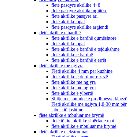
flete pasqyre akrilike 4×8
fletë pasqyre akrilike ngjitëse
fletë akrilike pasqyre ari
fletë akrilike opal
fletë pasqyre akrilike argjendi
fletë akrilike e bardhë
fletë akrilike e bardhë qumështore
fletë akrilike opal
fletë akrilike e bardhë e tejdukshme
fletë akrilike e bardhë
fletë akrilike e bardhë e errët
fletë akrilike me ngjyra
Fletë akrilike 4 mm për kuzhinë
fletë akrilike e derdhur e zezë
fletë akrilike me ngjyra
fletë akrilike me ngjyra
fletë akrilike e ylbertë
Shitje me shumicë e prodhuesve kinezë
Fletë akrilike me ngjyra 1,8-30 mm për
tabela të jashtme
fletë akrilike e mbuluar me brymë
fletë të lira akrilike sipërfaqe mat
fletë akrilike e mbuluar me brymë
fletë akrilike e ekstruduar