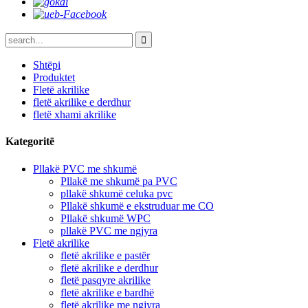
Shtëpi
Produktet
Fletë akrilike
fletë akrilike e derdhur
fletë xhami akrilike
Kategoritë
Pllakë PVC me shkumë
Pllakë me shkumë pa PVC
pllakë shkumë celuka pvc
Pllakë shkumë e ekstruduar me CO
Pllakë shkumë WPC
pllakë PVC me ngjyra
Fletë akrilike
fletë akrilike e pastër
fletë akrilike e derdhur
fletë pasqyre akrilike
fletë akrilike e bardhë
fletë akrilike me ngjyra