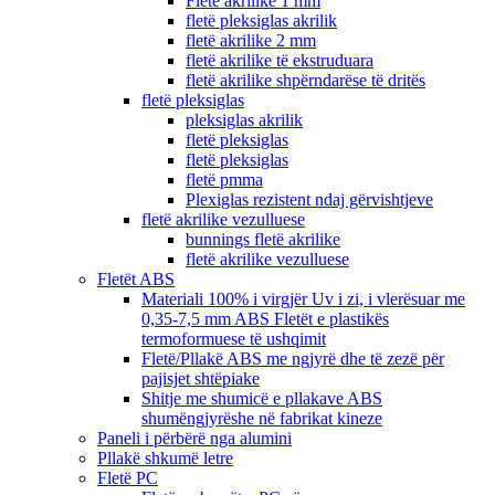
Fletë akrilike 1 mm
fletë pleksiglas akrilik
fletë akrilike 2 mm
fletë akrilike të ekstruduara
fletë akrilike shpërndarëse të dritës
fletë pleksiglas
pleksiglas akrilik
fletë pleksiglas
fletë pleksiglas
fletë pmma
Plexiglas rezistent ndaj gërvishtjeve
fletë akrilike vezulluese
bunnings fletë akrilike
fletë akrilike vezulluese
Fletët ABS
Materiali 100% i virgjër Uv i zi, i vlerësuar me
0,35-7,5 mm ABS Fletët e plastikës
termoformuese të ushqimit
Fletë/Pllakë ABS me ngjyrë dhe të zezë për
pajisjet shtëpiake
Shitje me shumicë e pllakave ABS
shumëngjyrëshe në fabrikat kineze
Paneli i përbërë nga alumini
Pllakë shkumë letre
Fletë PC