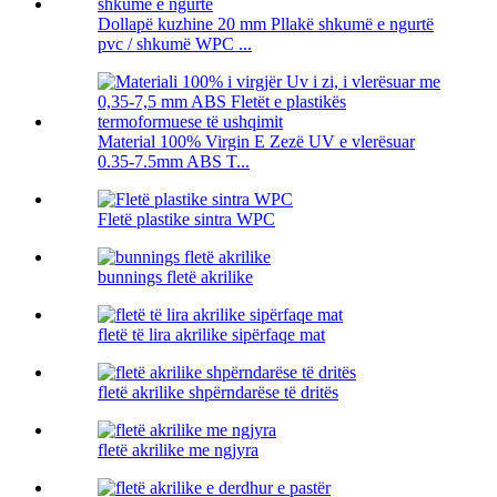
Dollapë kuzhine 20 mm Pllakë shkumë e ngurtë
pvc / shkumë WPC ...
Material 100% Virgin E Zezë UV e vlerësuar
0.35-7.5mm ABS T...
Fletë plastike sintra WPC
bunnings fletë akrilike
fletë të lira akrilike sipërfaqe mat
fletë akrilike shpërndarëse të dritës
fletë akrilike me ngjyra