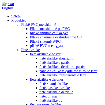
English
Shtëpi
Produktet
Pllakë PVC me shkumë
Pllakë me shkumë pa PVC
pllakë shkumë celuka pvc
Pllakë shkumë e ekstruduar me CO
Pllakë shkumë WPC
pllakë PVC me ngjyra
Fletë akrilike
fletë akrilike e pastër
fletë akrilike akuariumi
fletë akrilike e pastër
fletë akrilike e derdhur e pastër
panele akrilike të qarta me cilësi të lartë
fletë akrilike transparente e lartë
fletë akrilike e derdhur
fletë xhami akrilike
fletë plastike akrilike
fletë akrilike e derdhur
fletët pmma
fletë akrilike uv
fletë pasqyre akrilike