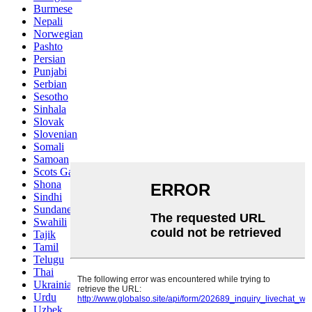
Burmese
Nepali
Norwegian
Pashto
Persian
Punjabi
Serbian
Sesotho
Sinhala
Slovak
Slovenian
Somali
Samoan
Scots Gaelic
Shona
Sindhi
Sundanese
Swahili
Tajik
Tamil
Telugu
Thai
Ukrainian
Urdu
Uzbek