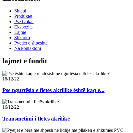
Shtëpi
Produktet
Pse Gokai
Ekspozita
Lajme
Shkarko
Pyetjet e shpeshta
Na kontaktoni
lajmet e fundit
16/12/22
Pse ngurtësia e fletës akrilike është kaq e...
16/12/22
Transmetimi i fletës akrilike