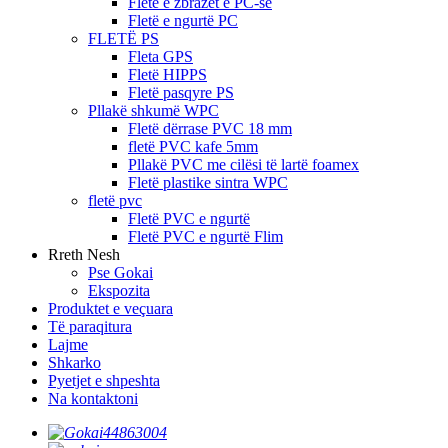
Fletë e zbrazët e PC-së
Fletë e ngurtë PC
FLETË PS
Fleta GPS
Fletë HIPPS
Fletë pasqyre PS
Pllakë shkumë WPC
Fletë dërrase PVC 18 mm
fletë PVC kafe 5mm
Pllakë PVC me cilësi të lartë foamex
Fletë plastike sintra WPC
fletë pvc
Fletë PVC e ngurtë
Fletë PVC e ngurtë Flim
Rreth Nesh
Pse Gokai
Ekspozita
Produktet e veçuara
Të paraqitura
Lajme
Shkarko
Pyetjet e shpeshta
Na kontaktoni