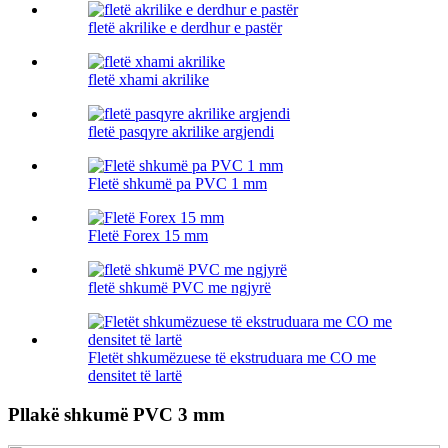
fletë akrilike e derdhur e pastër
fletë xhami akrilike
fletë pasqyre akrilike argjendi
Fletë shkumë pa PVC 1 mm
Fletë Forex 15 mm
fletë shkumë PVC me ngjyrë
Fletët shkumëzuese të ekstruduara me CO me
densitet të lartë
Pllakë shkumë PVC 3 mm