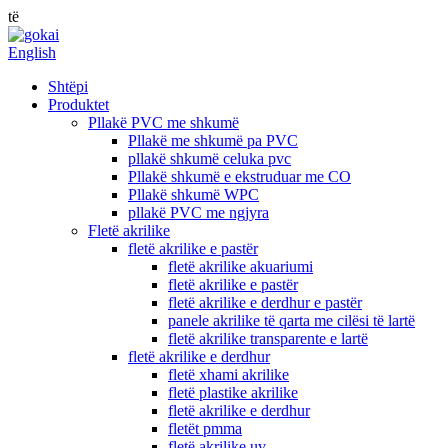
të
English
Shtëpi
Produktet
Pllakë PVC me shkumë
Pllakë me shkumë pa PVC
pllakë shkumë celuka pvc
Pllakë shkumë e ekstruduar me CO
Pllakë shkumë WPC
pllakë PVC me ngjyra
Fletë akrilike
fletë akrilike e pastër
fletë akrilike akuariumi
fletë akrilike e pastër
fletë akrilike e derdhur e pastër
panele akrilike të qarta me cilësi të lartë
fletë akrilike transparente e lartë
fletë akrilike e derdhur
fletë xhami akrilike
fletë plastike akrilike
fletë akrilike e derdhur
fletët pmma
fletë akrilike uv