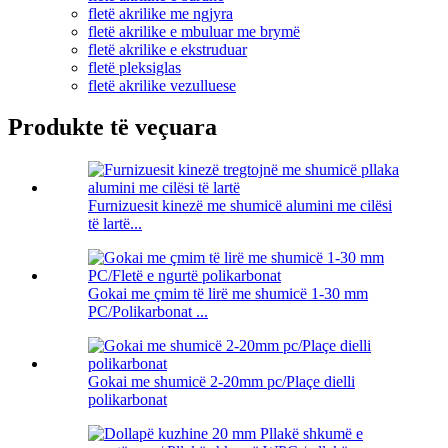
fletë akrilike me ngjyra
fletë akrilike e mbuluar me brymë
fletë akrilike e ekstruduar
fletë pleksiglas
fletë akrilike vezulluese
Produkte të veçuara
Furnizuesit kinezë me shumicë alumini me cilësi
të lartë...
Gokai me çmim të lirë me shumicë 1-30 mm
PC/Polikarbonat ...
Gokai me shumicë 2-20mm pc/Plaçe dielli
polikarbonat