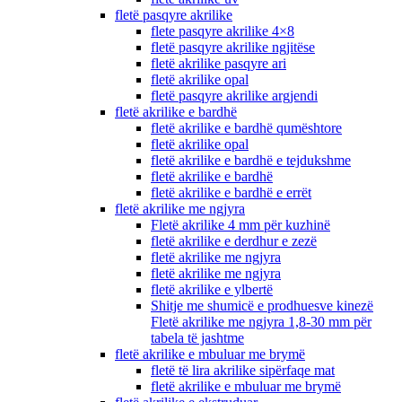
fletë pasqyre akrilike
flete pasqyre akrilike 4×8
fletë pasqyre akrilike ngjitëse
fletë akrilike pasqyre ari
fletë akrilike opal
fletë pasqyre akrilike argjendi
fletë akrilike e bardhë
fletë akrilike e bardhë qumështore
fletë akrilike opal
fletë akrilike e bardhë e tejdukshme
fletë akrilike e bardhë
fletë akrilike e bardhë e errët
fletë akrilike me ngjyra
Fletë akrilike 4 mm për kuzhinë
fletë akrilike e derdhur e zezë
fletë akrilike me ngjyra
fletë akrilike me ngjyra
fletë akrilike e ylbertë
Shitje me shumicë e prodhuesve kinezë
Fletë akrilike me ngjyra 1,8-30 mm për
tabela të jashtme
fletë akrilike e mbuluar me brymë
fletë të lira akrilike sipërfaqe mat
fletë akrilike e mbuluar me brymë