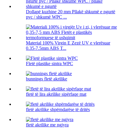
Dollapë kuzhine 20 mm Pllakë shkumë e ngurtë
pvc / shkumë WPC ...
Material 100% Virgin E Zezë UV e vlerësuar
0.35-7.5mm ABS T...
Fletë plastike sintra WPC
bunnings fletë akrilike
fletë të lira akrilike sipërfaqe mat
fletë akrilike shpërndarëse të dritës
fletë akrilike me ngjyra