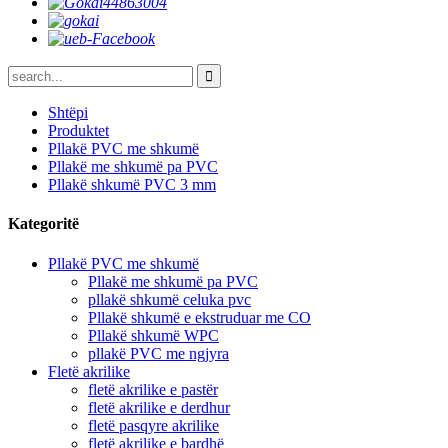
Shtëpi
Produktet
Pllakë PVC me shkumë
Pllakë me shkumë pa PVC
Pllakë shkumë PVC 3 mm
Kategoritë
Pllakë PVC me shkumë
Pllakë me shkumë pa PVC
pllakë shkumë celuka pvc
Pllakë shkumë e ekstruduar me CO
Pllakë shkumë WPC
pllakë PVC me ngjyra
Fletë akrilike
fletë akrilike e pastër
fletë akrilike e derdhur
fletë pasqyre akrilike
fletë akrilike e bardhë