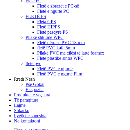
Fletë PC
Fletë e zbrazët e PC-së
Fletë e ngurtë PC
FLETË PS
Fleta GPS
Fletë HIPPS
Fletë pasqyre PS
Pllakë shkumë WPC
Fletë dërrase PVC 18 mm
fletë PVC kafe 5mm
Pllakë PVC me cilësi të lartë foamex
Fletë plastike sintra WPC
fletë pvc
Fletë PVC e ngurtë
Fletë PVC e ngurtë Flim
Rreth Nesh
Pse Gokai
Ekspozita
Produktet e veçuara
Të paraqitura
Lajme
Shkarko
Pyetjet e shpeshta
Na kontaktoni