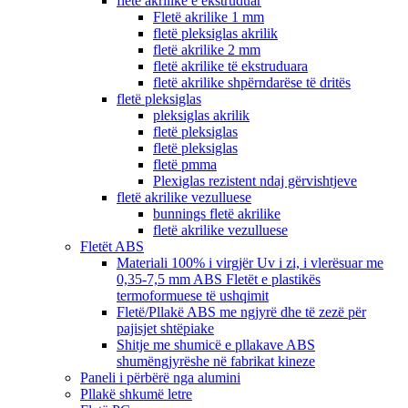
fletë akrilike e ekstruduar
Fletë akrilike 1 mm
fletë pleksiglas akrilik
fletë akrilike 2 mm
fletë akrilike të ekstruduara
fletë akrilike shpërndarëse të dritës
fletë pleksiglas
pleksiglas akrilik
fletë pleksiglas
fletë pleksiglas
fletë pmma
Plexiglas rezistent ndaj gërvishtjeve
fletë akrilike vezulluese
bunnings fletë akrilike
fletë akrilike vezulluese
Fletët ABS
Materiali 100% i virgjër Uv i zi, i vlerësuar me
0,35-7,5 mm ABS Fletët e plastikës
termoformuese të ushqimit
Fletë/Pllakë ABS me ngjyrë dhe të zezë për
pajisjet shtëpiake
Shitje me shumicë e pllakave ABS
shumëngjyrëshe në fabrikat kineze
Paneli i përbërë nga alumini
Pllakë shkumë letre